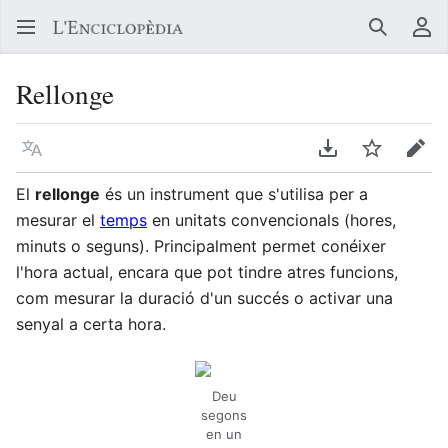
Buscar
Me
Rellonge
Llegir en un atre idioma
Descarregar en
Vigilar
Edit
El
rellonge
és un instrument que s'utilisa per a
mesurar el
temps
en unitats convencionals (hores,
minuts o seguns). Principalment permet conéixer
l'hora actual, encara que pot tindre atres funcions,
com mesurar la duració d'un succés o activar una
senyal a certa hora.
Deu
segons
en un