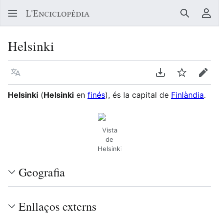
Buscar
Me
Helsinki
Llegir en un atre idioma
Descarregar en
Vigilar
Edit
Helsinki
(
Helsinki
en
finés
), és la capital de
Finlàndia
.
Vista
de
Helsinki
Geografia
Enllaços externs