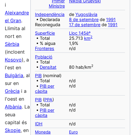
Primer
Nikola Gruevski
i
Ministre
Aleixandre
Independència
de
Yugoslàvia
• Declarada
8 de setembre
de
1991
el Gran
.
Reconeguda
17 de setembre
de
1991
Llimita al
Superfície
Lloc 145èº
nort en
2
• Total
25.713
km
• % aigua
1,9%
Sèrbia
Fronteres
n/d
(incloent
Població
Kosovo
), a
• Total
2
•
Densitat
80 hab/km
l'est en
Bulgària
, al
PIB
(nominal)
• Total
n/d
sur en
n/d
•
PIB per
Grècia
i a
càpita
l'oest en
PIB
(
PPA
)
• Total
n/d
Albània
. La
n/d
•
PIB per
seua
càpita
capital és
IDH
n/d
Skopje
, en
Moneda
Euro