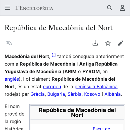
Buscar
Me
República de Macedònia del Nort
Llegir en un atre idioma
Descarregar en
Vigilar
Edit
[
1
]
Macedònia del Nort
,
també coneguda anteriorment
com a
República de Macedònia
i
Antiga República
Yugoslava de Macedònia
(
ARIM
o
FYROM
, en
anglés
), i oficialment
República de Macedònia del
Nort
, és un estat
europeu
de la
península Balcànica
rodejat per
Grècia
,
Bulgària
,
Sèrbia
,
Kosovo
i
Albània
.
El nom
República de Macedònia del
prové de
Nort
la regió
històrica
Escut de