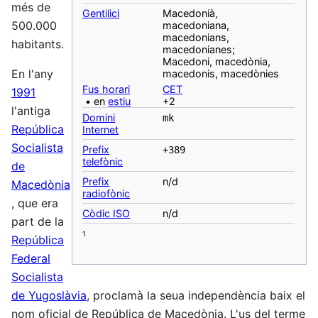
més de
‎Gentilici
Macedonià,
500.000
macedoniana,
macedonians,
habitants.
macedonianes;
Macedoni, macedònia,
En l'any
macedonis, macedònies
Fus horari
CET
1991
• en
estiu
+2
l'antiga
Domini
mk
República
Internet
Socialista
Prefix
+389
telefònic
de
Prefix
n/d
Macedònia
radiofònic
, que era
Còdic ISO
n/d
part de la
1
República
Federal
Socialista
de Yugoslàvia
, proclamà la seua independència baix el
nom oficial de República de Macedònia. L'us del terme