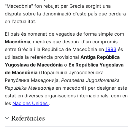
"Macedònia" fon rebujat per Grècia sorgint una
disputa sobre la denominació d'este país que perdura
en l'actualitat.
El país és nomenat de vegades de forma simple com
Macedònia
, mentres que despuix d'un compromís
entre Grècia i la República de Macedònia en
1993
és
utilisada la referència provisional
Antiga República
Yugoslava de Macedònia
o
Ex República Yugoslava
de Macedònia
(Поранешна Југословенска
Република Македонија,
Poranešna Jugoslovenska
Republika Makedonija
en macedoni) per designar este
estat en diverses organisacions internacionals, com en
les
Nacions Unides
.
Referències