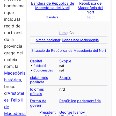
Bandera de República de
República de
homònima
Macedònia del Nort
Macedònia del
i que
Nort
Bandera
Escut
inclou la
regió del
nort-oest
Lema
: Cap
de la
himne nacional
:
Denes nad Makedonija
província
Situació de República de Macedònia del Nort
grega del
mateix
Capital
Skopje
•
Població
n/d
nom, la
•
Coordenades
n/d
Macedònia
ciutat més
Skopje
històrica
,
poblada
breçol
Idiomes
n/d
d'
Aristotel
oficials
es
,
Felip II
Forma de
República
parlamentària
govern
de
President
George Ivanov
Macedònia