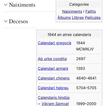
Naiximents
Categories
Naiximents
i
Fallits
Àlbums
Llibres
Películes
Decesos
1944 en atres calendaris
Calendari gregorià
1944
MCMXLIV
Ab urbe condita
2697
Calendari armeni
1393
Calendari chinenc
4640–4641
Calendari hebreu
5704–5705
Calendaris hindús
~
Vikram Samvat
1999–2000