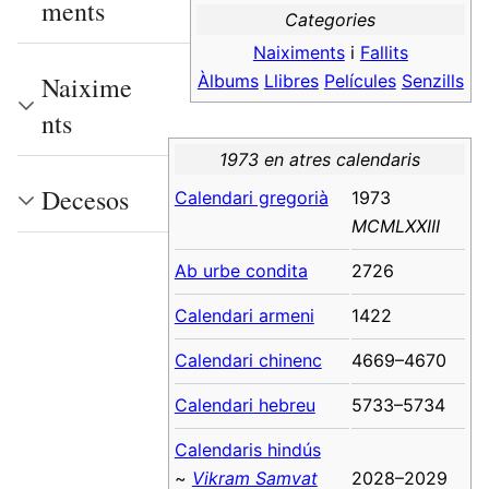
ments
Categories
Naiximents
i
Fallits
Àlbums
Llibres
Películes
Senzills
Naixime
nts
1973 en atres calendaris
Decesos
Calendari gregorià
1973
MCMLXXIII
Ab urbe condita
2726
Calendari armeni
1422
Calendari chinenc
4669–4670
Calendari hebreu
5733–5734
Calendaris hindús
~
Vikram Samvat
2028–2029