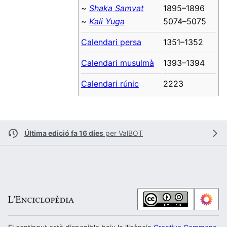
~
Shaka Samvat
1895–1896
~
Kali Yuga
5074–5075
Calendari persa
1351–1352
Calendari musulmà
1393–1394
Calendari rúnic
2223
Última edició fa 16 díes
per
ValBOT