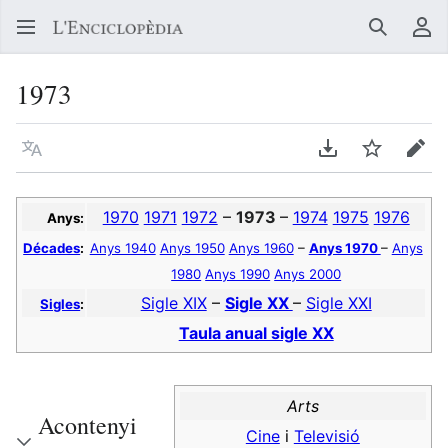
Buscar
Me
1973
Llegir en un atre idioma
Descarregar en
Vigilar
Edit
1970
1971
1972
–
1973
–
1974
1975
1976
Anys:
Décades
:
Anys 1940
Anys 1950
Anys 1960
–
Anys 1970
–
Anys
1980
Anys 1990
Anys 2000
Sigle XIX
–
Sigle XX
–
Sigle XXI
Sigles
:
Taula anual sigle XX
Arts
Acontenyi
Cine
i
Televisió