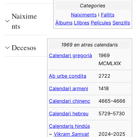
Categories
Naixime
Naiximents
i
Fallits
Àlbums
Llibres
Películes
Senzills
nts
1969 en atres calendaris
Decesos
Calendari gregorià
1969
MCMLXIX
Ab urbe condita
2722
Calendari armeni
1418
Calendari chinenc
4665–4666
Calendari hebreu
5729–5730
Calendaris hindús
~
Vikram Samvat
2024–2025