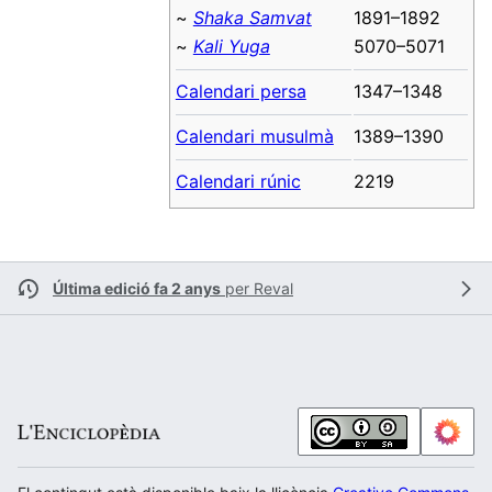
~
Shaka Samvat
1891–1892
~
Kali Yuga
5070–5071
Calendari persa
1347–1348
Calendari musulmà
1389–1390
Calendari rúnic
2219
Última edició fa 2 anys
per
Reval