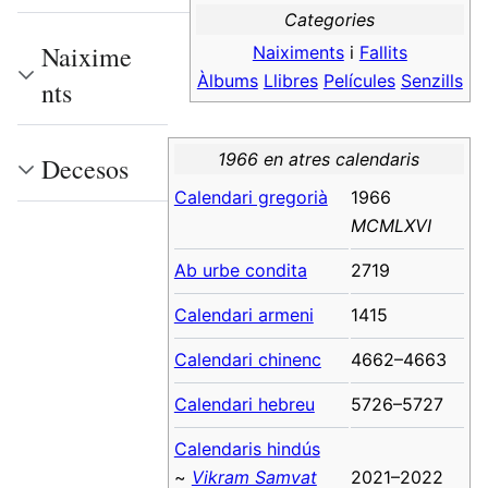
Categories
Naixime
Naiximents
i
Fallits
Àlbums
Llibres
Películes
Senzills
nts
1966 en atres calendaris
Decesos
Calendari gregorià
1966
MCMLXVI
Ab urbe condita
2719
Calendari armeni
1415
Calendari chinenc
4662–4663
Calendari hebreu
5726–5727
Calendaris hindús
~
Vikram Samvat
2021–2022