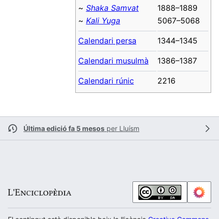
~
Shaka Samvat
1888–1889
~
Kali Yuga
5067–5068
Calendari persa
1344–1345
Calendari musulmà
1386–1387
Calendari rúnic
2216
Última edició fa 5 mesos
per
Lluísm