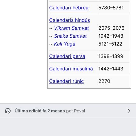
Calendari hebreu
5780–5781
Calendaris hindús
~
Vikram Samvat
2075–2076
~
Shaka Samvat
1942–1943
~
Kali Yuga
5121–5122
Calendari persa
1398–1399
Calendari musulmà
1442–1443
Calendari rúnic
2270
Última edició fa 2 mesos
per
Reval