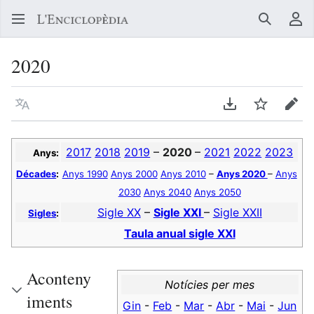
Buscar
Me
2020
Llegir en un atre idioma
Descarregar en
Vigilar
Edit
2017
2018
2019
–
2020
–
2021
2022
2023
Anys:
Décades
:
Anys 1990
Anys 2000
Anys 2010
–
Anys 2020
–
Anys
2030
Anys 2040
Anys 2050
Sigle XX
–
Sigle XXI
–
Sigle XXII
Sigles
:
Taula anual sigle XXI
Aconteny
Notícies per mes
iments
Gin
-
Feb
-
Mar
-
Abr
-
Mai
-
Jun