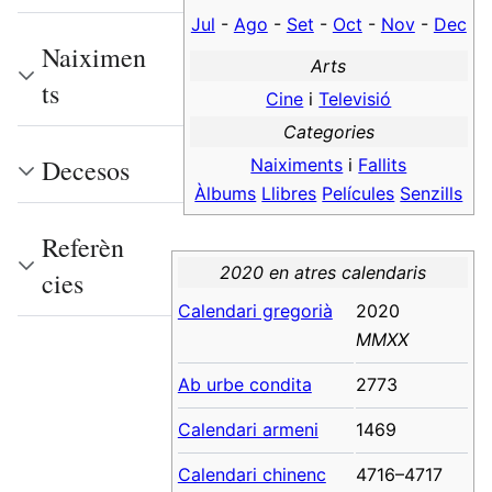
Jul
-
Ago
-
Set
-
Oct
-
Nov
-
Dec
Naiximen
Arts
ts
Cine
i
Televisió
Categories
Decesos
Naiximents
i
Fallits
Àlbums
Llibres
Películes
Senzills
Referèn
2020 en atres calendaris
cies
Calendari gregorià
2020
MMXX
Ab urbe condita
2773
Calendari armeni
1469
Calendari chinenc
4716–4717