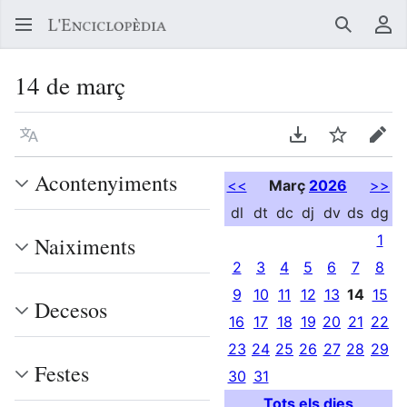
Buscar
Me
14 de març
Llegir en un atre idioma
Descarregar en
Vigilar
Edit
Acontenyiments
<<
Març
2026
>>
dl
dt
dc
dj
dv
ds
dg
1
Naiximents
2
3
4
5
6
7
8
9
10
11
12
13
14
15
Decesos
16
17
18
19
20
21
22
23
24
25
26
27
28
29
Festes
30
31
Tots els dies