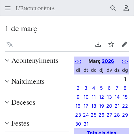
Buscar
Me
1 de març
Llegir en un atre idioma
Descarregar en
Vigilar
Edit
Acontenyiments
<<
Març
2026
>>
dl
dt
dc
dj
dv
ds
dg
1
Naiximents
2
3
4
5
6
7
8
9
10
11
12
13
14
15
Decesos
16
17
18
19
20
21
22
23
24
25
26
27
28
29
Festes
30
31
Tots els dies