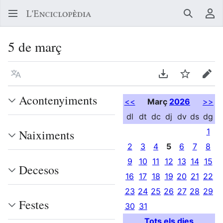
Buscar
Me
5 de març
Llegir en un atre idioma
Descarregar en
Vigilar
Edit
Acontenyiments
<<
Març
2026
>>
dl
dt
dc
dj
dv
ds
dg
1
Naiximents
2
3
4
5
6
7
8
9
10
11
12
13
14
15
Decesos
16
17
18
19
20
21
22
23
24
25
26
27
28
29
Festes
30
31
Tots els dies