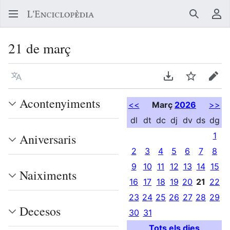
Buscar
Me
21 de març
Llegir en un atre idioma
Descarregar en
Vigilar
Edit
Acontenyiments
<<
Març
2026
>>
dl
dt
dc
dj
dv
ds
dg
1
Aniversaris
2
3
4
5
6
7
8
9
10
11
12
13
14
15
Naiximents
16
17
18
19
20
21
22
23
24
25
26
27
28
29
Decesos
30
31
Tots els dies