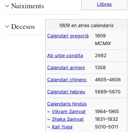
Naiximents
Llibres
Decesos
1909 en atres calendaris
Calendari gregorià
1909
MCMIX
Ab urbe condita
2662
Calendari armeni
1358
Calendari chinenc
4605–4606
Calendari hebreu
5669–5670
Calendaris hindús
~
Vikram Samvat
1964–1965
~
Shaka Samvat
1831–1832
~
Kali Yuga
5010–5011