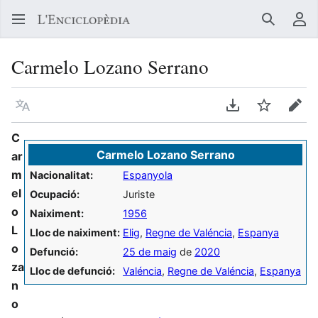
Buscar
Me
Carmelo Lozano Serrano
Llegir en un atre idioma
Descarregar en
Vigilar
Edit
C
Carmelo Lozano Serrano
ar
m
Nacionalitat:
Espanyola
el
Ocupació:
Juriste
o
Naiximent:
1956
L
Lloc de naiximent:
Elig
,
Regne de Valéncia
,
Espanya
o
Defunció:
25 de maig
de
2020
za
Lloc de defunció:
Valéncia
,
Regne de Valéncia
,
Espanya
n
o