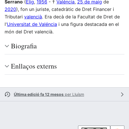
Serrano
(
Elig
,
1956
- †
Valéncia
,
25 de maig
de
2020
), fon un juriste, catedràtic de Dret Financer i
Tributari
valencià
. Era decà de la Facultat de Dret de
l'
Universitat de Valéncia
i una figura destacada en el
món del Dret valencià.
Biografia
Enllaços externs
Última edició fa 12 mesos
per
Lluísm