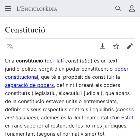
Buscar
Me
Constitució
Llegir en un atre idioma
Descarregar en
Vigilar
Edit
Una
constitució
(del
llatí
constitutio
)​ és un text
jurídic-polític, sorgit d'un poder constituent o
poder
constitucional
, que té el propòsit de constituir la
separació de poders
, definint i creant els poders
constituïts (llegislatiu, eixecutiu i judicial),​ que abans
de la constitució estaven units o entremesclats,
definix els seus respectius controls i equilibris (
checks
and balances
),​ ademés és la llei fonamental d'un
Estat
,
en ranc superior al restant de les normes jurídiques,
fonamentant (segons el normativisme) tot