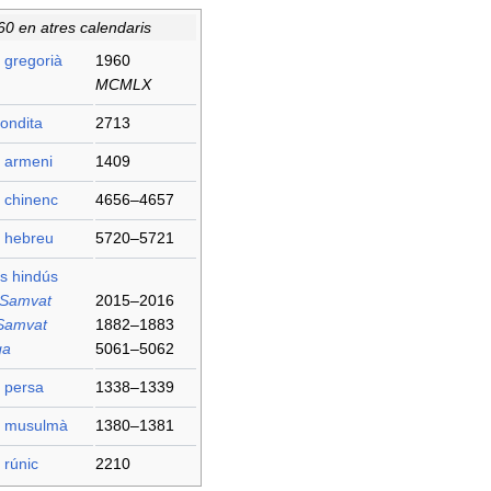
60 en atres calendaris
 gregorià
1960
MCMLX
ondita
2713
i armeni
1409
 chinenc
4656–4657
i hebreu
5720–5721
s hindús
 Samvat
2015–2016
Samvat
1882–1883
ga
5061–5062
 persa
1338–1339
i musulmà
1380–1381
 rúnic
2210