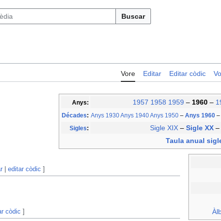
Buscar
Vore
Editar
Editar còdic
Vo
1957
1958
1959
–
1960
–
1
Anys:
Décades
:
Anys 1930
Anys 1940
Anys 1950
–
Anys 1960
–
Sigle XIX
–
Sigle XX
Sigles
:
Taula anual sigl
r
|
editar còdic
]
ar còdic
]
Àl