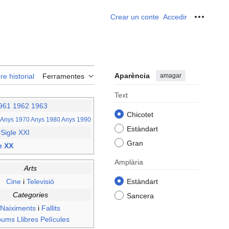
Crear un conte
Accedir
Ferrame
Aparència
amagar
re historial
Ferramentes
Text
961
1962
1963
Chicotet
Anys 1970
Anys 1980
Anys 1990
Estàndart
–
Sigle XXI
Gran
e XX
Amplària
Arts
Cine
i
Televisió
Estàndart
Categories
Sancera
Naiximents
i
Fallits
bums
Llibres
Películes