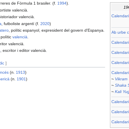
arreres de Fòrmula 1 brasiler. (f.
1994
).
19
ortiste valencià.
Calendari
 historiador valencià.
a
, futboliste argentí (f.
2020
)
atero
, polític espanyol, expresident del govern d'Espanya.
Ab urbe c
 polític
valencià
.
Calendar
ritor valencià.
s
, escritor i editor valencià.
Calendari
Calendar
dic
]
ancés
(n.
1913
)
Calendari
~
Vikram
ericà
(n.
1901
)
~
Shaka 
~
Kali Yu
Calendari
Calendar
Calendari