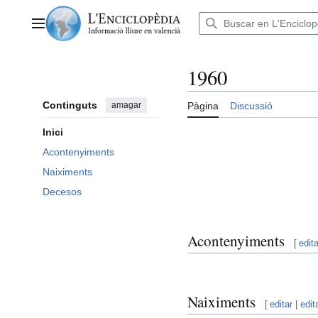
Anar
al
Menú principal
contingut
1960
Continguts
amagar
Pàgina
Discussió
Inici
Acontenyiments
Naiximents
Decesos
Acontenyiments
[
edita
Naiximents
[
editar
|
edit