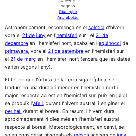
L'hivern
segons
Giuseppe
Arcimboldo
Astronòmicament, escomença en el
solstici
d'hivern
vora el
21 de juny
en l'
hemisferi
sur i el
21 de
decembre
en l'hemisferi nort, acaba en l'
equinocci
de
primavera
, vora el
21 de setembre
en l'hemisferi sur i
el
21 de març
en l'hemisferi nort (encara que les dates
varien segons l'any).
El fet de que l'òrbita de la terra siga elíptica, se
traduïx en una duració menor en l'hemisferi nort i
major respecte ad est en l'hemisferi sur, puix en juliol
se produïx l'
afeli
, durant l'hivern austral, i en giner el
periheli
durant el boreal. En resum, l'hivern dura
aproximadament 4 dies més en l'hemisferi austral
respecte al boreal. Meteorològicament, en canvi, se
solen considerar hivernals els
mésos
sancers de
juny
,