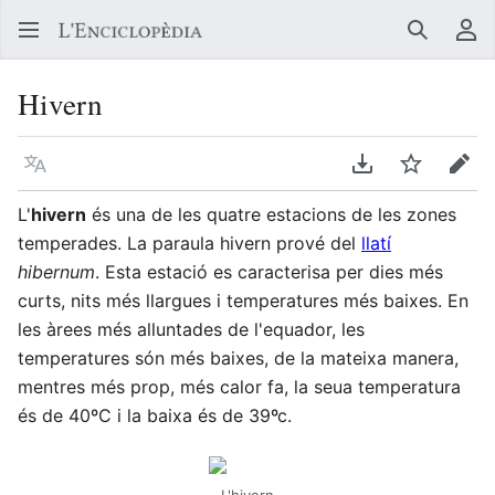
Buscar
Me
Hivern
Llegir en un atre idioma
Descarregar en
Vigilar
Edit
L'
hivern
és una de les quatre estacions de les zones
temperades. La paraula hivern prové del
llatí
hibernum
. Esta estació es caracterisa per dies més
curts, nits més llargues i temperatures més baixes. En
les àrees més alluntades de l'equador, les
temperatures són més baixes, de la mateixa manera,
mentres més prop, més calor fa, la seua temperatura
és de 40ºC i la baixa és de 39ºc.