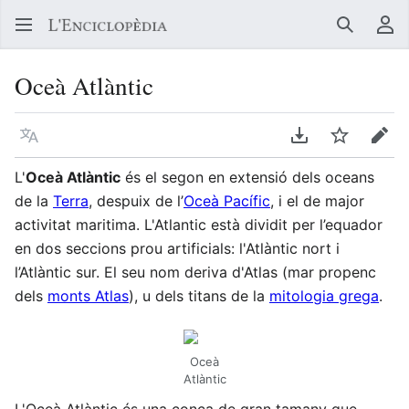
Buscar
Me
Oceà Atlàntic
Llegir en un atre idioma
Descarregar en
Vigilar
Edit
L'
Oceà Atlàntic
és el segon en extensió dels oceans
de la
Terra
, despuix de l’
Oceà Pacífic
, i el de major
activitat maritima. L'Atlantic està dividit per l’equador
en dos seccions prou artificials: l'Atlàntic nort i
l’Atlàntic sur. El seu nom deriva d'Atlas (mar propenc
dels
monts Atlas
), u dels titans de la
mitologia grega
.
Oceà
Atlàntic
L'Oceà Atlàntic és una conca de gran tamany que