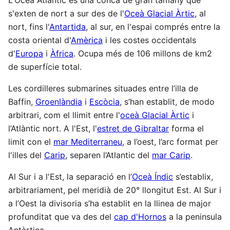
s'exten de nort a sur des de l'
Oceà Glacial Àrtic
, al
nort, fins l'
Antartida
, al sur, en l'espai comprés entre la
costa oriental d'
Amèrica
i les costes occidentals
d'
Europa
i
Àfrica
. Ocupa més de 106 millons de km2
de superfície total.
Les cordilleres submarines situades entre l’illa de
Baffin,
Groenlàndia
i
Escòcia
, s’han establit, de modo
arbitrari, com el llimit entre l'
oceà Glacial Àrtic
i
l’Atlàntic nort. A l'Est, l'
estret de Gibraltar
forma el
limit con el
mar Mediterraneu
, a l’oest, l’arc format per
l'illes del
Carip
, separen l’Atlantic del
mar Carip
.
Al Sur i a l'Est, la separació en l’
Oceà Índic
s’establix,
arbitrariament, pel meridià de 20° llongitut Est. Al Sur i
a l’Oest la divisoria s’ha establit en la llinea de major
profunditat que va des del
cap d'Hornos
a la peninsula
Antàrtica.