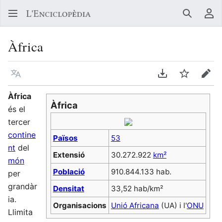
Buscar
Me
Àfrica
Llegir en un atre idioma
Descarregar en
Vigilar
Edit
Àfrica
Àfrica
és el
tercer
contine
Països
53
nt
del
Extensió
30.272.922
km²
món
Població
910.844.133 hab.
per
grandàr
Densitat
33,52 hab/km²
ia.
Organisacions
Unió Africana
(UA) i l'
ONU
Llimita