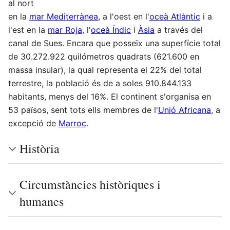
al nort
en la
mar Mediterrànea
, a l'oest en l'
oceà Atlàntic
i a
l'est en la
mar Roja
, l'
oceà Índic
i
Àsia
a través del
canal de Sues. Encara que posseïx una superfície total
de 30.272.922 quilómetros quadrats (621.600 en
massa insular), la qual representa el 22% del total
terrestre, la població és de a soles 910.844.133
habitants, menys del 16%. El continent s'organisa en
53 països, sent tots ells membres de l'
Unió Africana
, a
excepció de
Marroc
.
Història
Circumstàncies històriques i
humanes