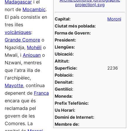
Madagascar
i el
projection).svg
nort de
Moçambic
.
El país consistix en
Capital:
Moroni
tres illes
Ciutat més poblada:
volcàniques
:
Forma de Govern:
Grande Comore
o
President:
Ngazidja,
Mohéli
o
Llengües:
Ubicació:
Mwali, i
Anjouan
o
Altitut:
Nzwani, mentres
Superfície:
2236
que l'atra illa de
Població:
l'archipèlec,
Densitat:
Mayotte
, contínua
Gentilici:
depenent de
França
Moneda:
encara que és
Prefix Telefònic:
reclamada pel
Us Horari:
govern de les
Domini de Internet:
Comores. La
Membre de: