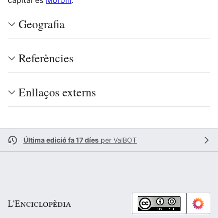
capital és
Moroni
.
Geografia
Referències
Enllaços externs
Última edició fa 17 díes
per
ValBOT