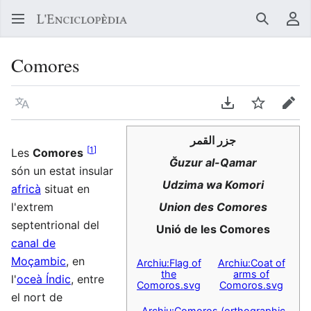
Buscar
Me
Comores
Llegir en un atre idioma
Descarregar en
Vigilar
Edit
جزر القمر
[
1
]
Les
Comores
Ğuzur al-Qamar
són un estat insular
Udzima wa Komori
africà
situat en
l'extrem
Union des Comores
septentrional del
Unió de les Comores
canal de
Moçambic
, en
Archiu:Flag of
Archiu:Coat of
the
arms of
l'
oceà Índic
, entre
Comoros.svg
Comoros.svg
el nort de
Archiu:Comoros (orthographic