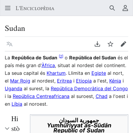
Buscar
Me
Sudan
Llegir en un atre idioma
Descarregar en
Vigilar
Edit
[
2
]
La
República de Sudan
o
República del Sudan
és el
país més gran d'
Àfrica
, situat al nordest del continent.
La seua capital és
Khartum
. Llimita en
Egipte
al nort,
el
Mar Roig
al nordest,
Eritrea
i
Etiopia
a l'est,
Kénia
i
Uganda
al surest, la
República Democràtica del Congo
i la
República Centreafricana
al suroest,
Chad
a l'oest i
en
Líbia
al noroest.
Hi
جمهورية السودان
Yumhūriyyat as-Sūdān
stò
Republic of Sudan