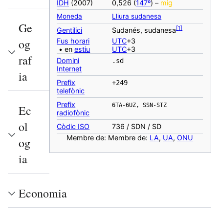
IDH
(2007)
0,526 (
147º
) –
mig
Moneda
Lliura sudanesa
Ge
[
1
]
‎Gentilici
Sudanés, sudanesa
og
Fus horari
UTC
+3
• en
estiu
UTC
+3
raf
Domini
.sd
Internet
ia
Prefix
+249
telefònic
Prefix
6TA-6UZ, SSN-STZ
Ec
radiofònic
ol
Còdic ISO
736 / SDN / SD
Membre de: Membre de:
LA
,
UA
,
ONU
og
ia
Economia