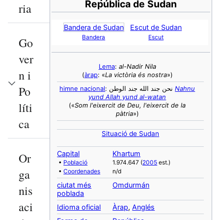
República de Sudan
ria
Bandera de Sudan
Escut de Sudan
Bandera
Escut
Go
ver
Lema
:
al-Nadir Nila
n i
(
àrap
: «
La victòria és nostra
»)
Po
himne nacional
: نحن جند الله جند الوطن
Nahnu
yund Allah yund al-watan
líti
(«
Som l'eixercit de Deu, l'eixercit de la
pàtria
»)
ca
Situació de Sudan
Capital
Khartum
Or
•
Població
1.974.647 (
2005
est.)
ga
•
Coordenades
n/d
ciutat més
Omdurmán
nis
poblada
aci
Idioma oficial
Àrap
,
Anglés