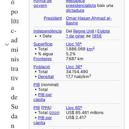
ó
Forma de
República
govern
presidencialista
baix una
po
dictadura
President
Omar Hasan Ahmad al-
líti
Bashir
c-
Independència
Del
Regne Unit
i
Egipte
• • Data
1 de giner
de
1956
ad
Superfície
Lloc 16º
mi
2
• Total
1.886.068
km
• % aigua
5,2%
nis
Fronteres
7.687 km
tra
Població
Lloc 36º
• Total
34.154.490
tiv
2
•
Densitat
17,7 hab/km
PIB
(nominal)
a
• Total
•
PIB per
de
càpita
Su
PIB
(
PPA
)
Lloc 60º
• Total
US$ 85.461 millons
(
2005
)
da
US$ 2.417
•
PIB per
càpita
n