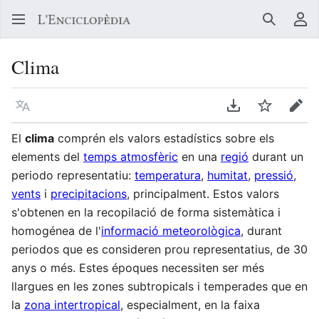
Buscar
Me
Clima
Llegir en un atre idioma
Descarregar en
Vigilar
Edit
El
clima
comprén els valors estadístics sobre els
elements del
temps atmosfèric
en una
regió
durant un
periodo representatiu:
temperatura
,
humitat
,
pressió
,
vents
i
precipitacions
, principalment. Estos valors
s'obtenen en la recopilació de forma sistemàtica i
homogénea de l'
informació meteorològica
, durant
periodos que es consideren prou representatius, de 30
anys o més. Estes époques necessiten ser més
llargues en les zones subtropicals i temperades que en
la
zona intertropical
, especialment, en la faixa