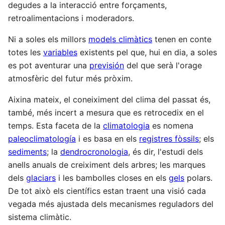
degudes a la interacció entre forçaments,
retroalimentacions i moderadors.
Ni a soles els millors
models climàtics
tenen en conte
totes les
variables
existents pel que, hui en dia, a soles
es pot aventurar una
previsión
del que serà l'orage
atmosfèric del futur més pròxim.
Aixina mateix, el coneiximent del clima del passat és,
també, més incert a mesura que es retrocedix en el
temps. Esta faceta de la
climatologia
es nomena
paleoclimatología
i es basa en els
registres fòssils
; els
sediments
; la
dendrocronologia
, és dir, l'estudi dels
anells anuals de creiximent dels arbres; les marques
dels
glaciars
i les bambolles closes en els
gels
polars.
De tot això els científics estan traent una visió cada
vegada més ajustada dels mecanismes reguladors del
sistema climàtic.