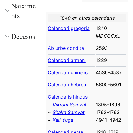
Naixime
nts
1840 en atres calendaris
Calendari gregorià
1840
Decesos
MDCCCXL
Ab urbe condita
2593
Calendari armeni
1289
Calendari chinenc
4536–4537
Calendari hebreu
5600–5601
Calendaris hindús
~
Vikram Samvat
1895–1896
~
Shaka Samvat
1762–1763
~
Kali Yuga
4941–4942
Calendari persa
1218–1219