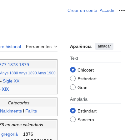
Crear un conte
Accedir
Ferrame
Aparència
amagar
re historial
Ferramentes
Text
877
1878
1879
Chicotet
Anys 1880
Anys 1890
Anys 1900
Estàndart
–
Sigle XX
Gran
e XIX
Amplària
Categories
Naiximents
i
Fallits
Estàndart
Sancera
76 en atres calendaris
 gregorià
1876