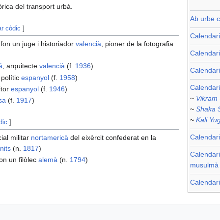
òrica del transport urbà.
Ab urbe c
ar còdic
]
Calendar
 fon un juge i historiador
valencià
, pioner de la fotografia
Calendari
á
, arquitecte
valencià
(f.
1936
)
Calendar
 polític
espanyol
(f.
1958
)
Calendari
itor
espanyol
(f.
1946
)
~
Vikram
sa
(f.
1917
)
~
Shaka 
~
Kali Yu
dic
]
Calendari
cial militar
nortamericà
del eixèrcit confederat en la
nits
(n.
1817
)
Calendari
fon un filòlec
alemà
(n.
1794
)
musulmà
Calendari