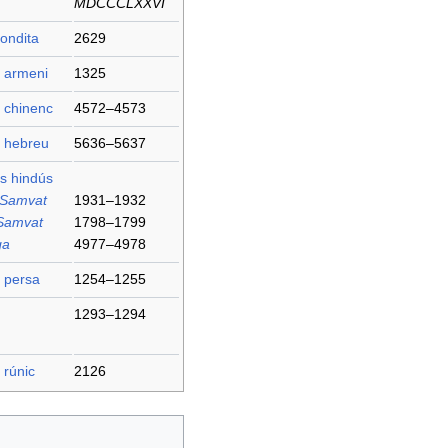
MDCCCLXXVI
ondita
2629
i armeni
1325
 chinenc
4572–4573
i hebreu
5636–5637
s hindús
 Samvat
1931–1932
Samvat
1798–1799
ga
4977–4978
 persa
1254–1255
1293–1294
 rúnic
2126