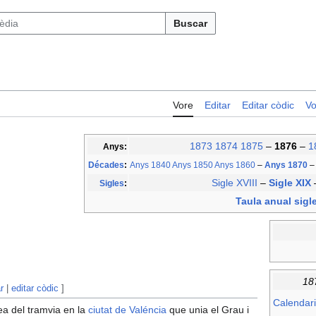
Buscar
Vore
Editar
Editar còdic
Vo
1873
1874
1875
–
1876
–
1
Anys:
Décades
:
Anys 1840
Anys 1850
Anys 1860
–
Anys 1870
–
Sigle XVIII
–
Sigle XIX
Sigles
:
Taula anual sigl
18
r
|
editar còdic
]
Calendari
nea del tramvia en la
ciutat de Valéncia
que unia el Grau i