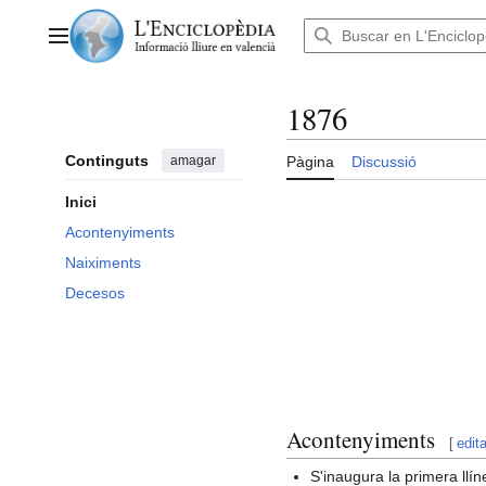
Anar
al
Menú principal
contingut
1876
Continguts
amagar
Pàgina
Discussió
Inici
Acontenyiments
Naiximents
Decesos
Acontenyiments
[
edita
S'inaugura la primera llí