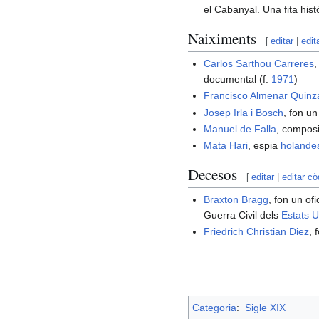
el Cabanyal. Una fita hist
Naiximents
[
editar
|
edit
Carlos Sarthou Carreres
,
documental (f.
1971
)
Francisco Almenar Quinz
Josep Irla i Bosch
, fon un
Manuel de Falla
, compos
Mata Hari
, espia
holande
Decesos
[
editar
|
editar cò
Braxton Bragg
, fon un ofi
Guerra Civil dels
Estats U
Friedrich Christian Diez
, 
Categoria
:
Sigle XIX