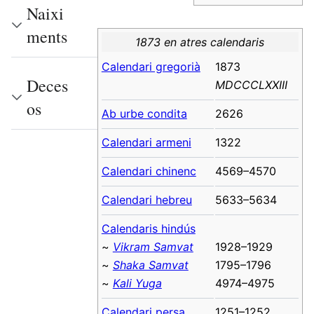
Naixi
ments
1873 en atres calendaris
Calendari gregorià
1873
Deces
MDCCCLXXIII
os
Ab urbe condita
2626
Calendari armeni
1322
Calendari chinenc
4569–4570
Calendari hebreu
5633–5634
Calendaris hindús
~
Vikram Samvat
1928–1929
~
Shaka Samvat
1795–1796
~
Kali Yuga
4974–4975
Calendari persa
1251–1252