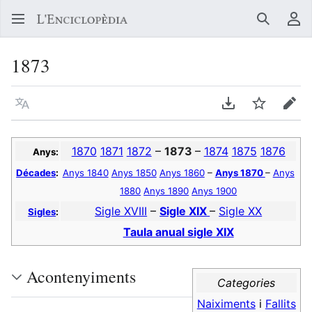
Buscar
Me
1873
Llegir en un atre idioma
Descarregar en
Vigilar
Edit
1870
1871
1872
–
1873
–
1874
1875
1876
Anys:
Décades
:
Anys 1840
Anys 1850
Anys 1860
–
Anys 1870
–
Anys
1880
Anys 1890
Anys 1900
Sigle XVIII
–
Sigle XIX
–
Sigle XX
Sigles
:
Taula anual sigle XIX
Acontenyiments
Categories
Naiximents
i
Fallits