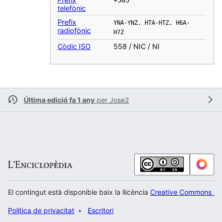
telefònic
Prefix
YNA-YNZ, HTA-HTZ, H6A-
radiofònic
H7Z
Còdic ISO
558 / NIC / NI
Última edició fa 1 any
per
Jose2
El contingut està disponible baix la llicència
Creative Commons Atr
Política de privacitat
Escritori