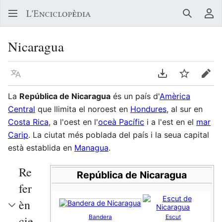
Buscar
Me
Nicaragua
Llegir en un atre idioma
Descarregar en
Vigilar
Edit
La
República de Nicaragua
és un país d'
Amèrica
Central
que llimita el noroest en
Hondures
, al sur en
Costa Rica
, a l'oest en l'
oceà Pacífic
i a l'est en el
mar
Carip
. La ciutat més poblada del país i la seua capital
està establida en
Managua
.
Re
República de Nicaragua
fer
èn
cie
Bandera
Escut