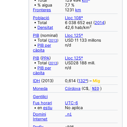
• Total
129 494
km
• % aigua
7,7 %
Fronteres
1231
km
Població
Lloc 108º
• Total
6 038 652 est (
2014
)
2
•
Densitat
42,6 hab/km
PIB
(nominal)
Lloc 125º
• Total
USD 11 133 millons
(
2013
)
n/d
•
PIB per
càpita
PIB
(
PPA
)
Lloc 125º
• Total
USD28 188 mill.
(
2013
)
n/d
•
PIB per
càpita
IDH
(2013)
0,614 (
132º
) –
Mig
Moneda
Córdova
(C$,
NIO
)
‎Gentilici
Fus horari
UTC-6
• en
estiu
No aplica
Domini
.ni
Internet
Prefix
+505