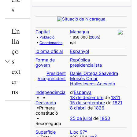
s
En
Capital
Managua
•
Població
1 850 000 (
2005
)
lla
•
Coordenades
n/d
ço
Idioma oficial
Espanyol
s
Forma de
República
govern
presidencialista
ext
President
Daniel Ortega Saavedra
Vicepresident
Moisés Omar
er
Halleslevens Acevedo
ns
Independència
d'
Espanya
• •
18 de decembre
de
1811
Declarada
15 de septembre
de
1821
•Primera
8 d'abril
de
1826
constitució
•
25 de juliol
de
1850
Reconeguda
Superfície
Lloc 97º
2