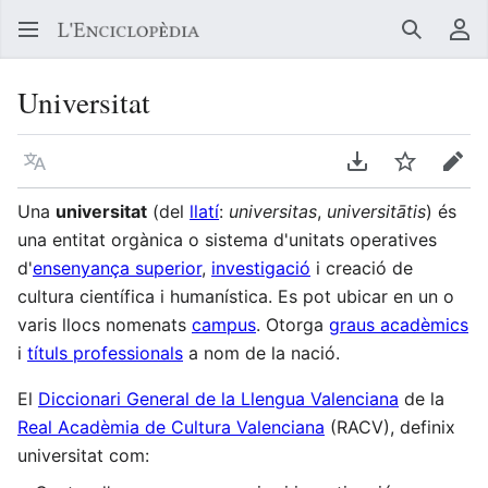
Buscar
Me
Universitat
Llegir en un atre idioma
Descarregar en
Vigilar
Edit
Una
universitat
(del
llatí
:
universitas
,
universitātis
) és
una entitat orgànica o sistema d'unitats operatives
d'
ensenyança superior
,
investigació
i creació de
cultura científica i humanística. Es pot ubicar en un o
varis llocs nomenats
campus
. Otorga
graus acadèmics
i
títuls professionals
a nom de la nació.
El
Diccionari General de la Llengua Valenciana
de la
Real Acadèmia de Cultura Valenciana
(RACV), definix
universitat com: