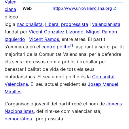
Valen
Web
http://www.uniovalenciana.org
ciana
d'ideo
logia
nacionalista
,
lliberal
progressista
i
valencianista
fundat per
Vicent González Lizondo
,
Miquel Ramón
Izquierdo
i
Vicent Ramos
, entre atres. El partit
[
1
]
s'emmarca en el
centre polític
aspirant a ser el partit
majoritari de la Comunitat Valenciana, per a defendre
els seus interessos com a poble, i treballar pel
benestar i calitat de vida de tots els seus
ciutadans/nes. El seu àmbit polític és la
Comunitat
Valenciana
. El seu actual president és
Josep Manuel
Miralles
.
L'organisació jovenil del partit rebé el nom de
Jovens
Nacionalistes
, definint-se com valencianista,
democràtica
i progressista.