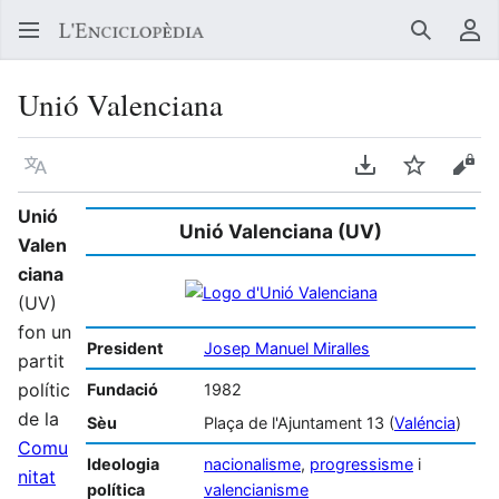
Buscar
Me
Unió Valenciana
Llegir en un atre idioma
Descarregar en
Vigilar
Vore
Unió
Unió Valenciana (UV)
Valen
ciana
(UV)
fon un
President
Josep Manuel Miralles
partit
polític
Fundació
1982
de la
Sèu
Plaça de l'Ajuntament 13 (
Valéncia
)
Comu
Ideologia
nacionalisme
,
progressisme
i
nitat
política
valencianisme