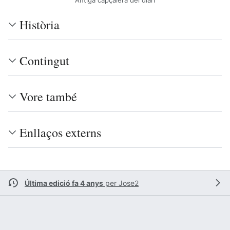
Antiga capçalera del diari
Història
Contingut
Vore també
Enllaços externs
Última edició fa 4 anys
per
Jose2