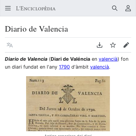
Buscar
Me
Diario de Valencia
Llegir en un atre idioma
Descarregar en
Vigilar
Edit
Diario de Valencia
(
Diari de Valéncia
en
valencià
) fon
un diari fundat en l'any
1790
d'àmbit
valencià
.