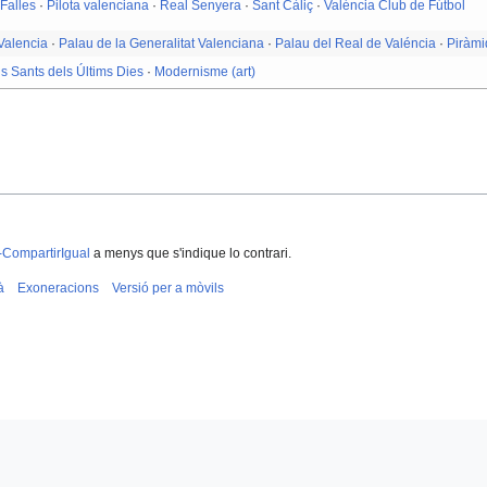
·
Falles
·
Pilota valenciana
·
Real Senyera
·
Sant Càliç
·
Valéncia Club de Fútbol
Valencia
·
Palau de la Generalitat Valenciana
·
Palau del Real de Valéncia
·
Piràm
ls Sants dels Últims Dies
·
Modernisme (art)
-CompartirIgual
a menys que s'indique lo contrari.
à
Exoneracions
Versió per a mòvils