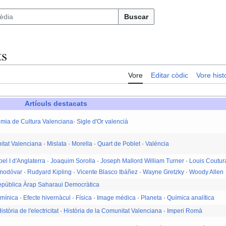
Buscar
ts
Vore
Editar còdic
Vore histo
Artículs destacats
mia de Cultura Valenciana
·
Sigle d'Or valencià
tat Valenciana
·
Mislata
·
Morella
·
Quart de Poblet
·
Valéncia
bel I d'Anglaterra
·
Joaquim Sorolla
·
Joseph Mallord William Turner
·
Louis Coutur
lmodóvar
·
Rudyard Kipling
·
Vicente Blasco Ibáñez
·
Wayne Gretzky
·
Woody Allen
pública Àrap Saharaui Democràtica
umínica
·
Efecte hivernàcul
·
Física
·
Image mèdica
·
Planeta
·
Química analítica
istòria de l'electricitat
·
Història de la Comunitat Valenciana
·
Imperi Romà