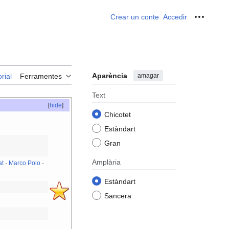
Crear un conte
Accedir
Ferrame
Aparència
amagar
rial
Ferramentes
Text
[
hide
]
Chicotet
Estàndart
Gran
Amplària
at
·
Marco Polo
·
Estàndart
Sancera