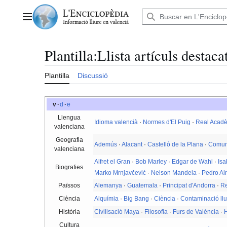
Anar
al
Menú principal
contingut
Plantilla
:
Llista artículs destaca
Plantilla
Discussió
v
·
d
·
e
Llengua
Idioma valencià
·
Normes d'El Puig
·
Real Acadè
valenciana
Geografia
Ademús
·
Alacant
·
Castelló de la Plana
·
Comuni
valenciana
Alfret el Gran
·
Bob Marley
·
Edgar de Wahl
·
Isa
Biografies
Marko Mrnjavčević
·
Nelson Mandela
·
Pedro A
Païssos
Alemanya
·
Guatemala
·
Principat d'Andorra
·
Re
Ciència
Alquímia
·
Big Bang
·
Ciència
·
Contaminació ll
Història
Civilisació Maya
·
Filosofia
·
Furs de Valéncia
·
H
Cultura