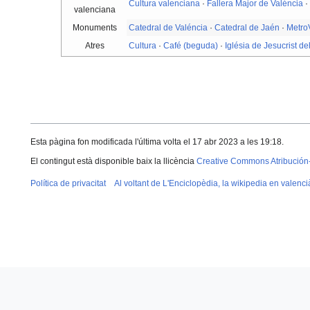
Cultura valenciana
·
Fallera Major de Valéncia
valenciana
Monuments
Catedral de Valéncia
·
Catedral de Jaén
·
Metro
Atres
Cultura
·
Café (beguda)
·
Iglésia de Jesucrist de
Esta pàgina fon modificada l'última volta el 17 abr 2023 a les 19:18.
El contingut està disponible baix la llicència
Creative Commons Atribución
Política de privacitat
Al voltant de L'Enciclopèdia, la wikipedia en valenci