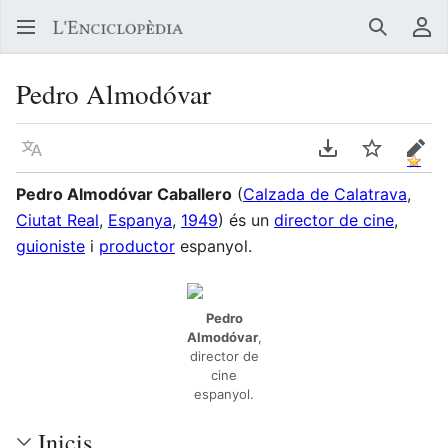
Buscar
Me
Pedro Almodóvar
Llegir en un atre idioma
Descarregar en
Vigilar
Edit
Pedro Almodóvar Caballero
(
Calzada de Calatrava
,
Ciutat Real
,
Espanya
,
1949
) és un
director de cine
,
guioniste
i
productor
espanyol.
Pedro
Almodóvar
,
director de
cine
espanyol.
Inicis