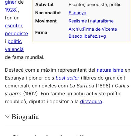
giner
de
Activitat
Escritor, periodiste, polític
1928
),
Nacionalitat
Espanya
fon un
Moviment
Realisme
i
naturalisme
escritor
,
Archiu:Firma de Vicente
Firma
periodiste
Blasco Ibáñez.svg
i
polític
valencià
de fama mundial.
Destacà com a màxim representant del
naturalisme
en
Espanya i pioner dels
best seller
(llibres de gran èxit
comercial), en noveles com
La Barraca
(1898) i
Cañas
y barro
(1902). Fon també un actiu activiste polític
republicà, diputat i opositor a la
dictadura
.
Biografia