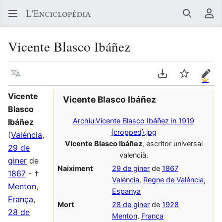
Buscar
Me
Vicente Blasco Ibáñez
Llegir en un atre idioma
Descarregar en
Vigilar
Edit
Vicente
Vicente Blasco Ibáñez
Blasco
Archiu:Vicente Blasco Ibáñez in 1919
Ibáñez
(cropped).jpg
(
Valéncia
,
Vicente Blasco Ibáñez
, escritor universal
29 de
valencià.
giner
de
Naiximent
29 de giner
de
1867
1867
- †
Valéncia
,
Regne de Valéncia
,
Menton
,
Espanya
França
,
Mort
28 de giner
de
1928
28 de
Menton
,
França