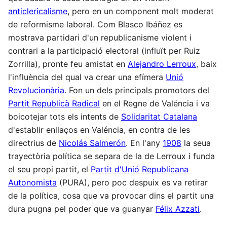
anticlericalisme
, pero en un component molt moderat
de reformisme laboral. Com Blasco Ibáñez es
mostrava partidari d'un republicanisme violent i
contrari a la participació electoral (influït per Ruiz
Zorrilla), pronte feu amistat en
Alejandro Lerroux
, baix
l'influència del qual va crear una efímera
Unió
Revolucionària
. Fon un dels principals promotors del
Partit Republicà Radical
en el Regne de Valéncia i va
boicotejar tots els intents de
Solidaritat Catalana
d'establir enllaços en Valéncia, en contra de les
directrius de
Nicolás Salmerón
. En l'any
1908
la seua
trayectòria política se separa de la de Lerroux i funda
el seu propi partit, el
Partit d'Unió Republicana
Autonomista
(PURA), pero poc despuix es va retirar
de la política, cosa que va provocar dins el partit una
dura pugna pel poder que va guanyar
Félix Azzati
.