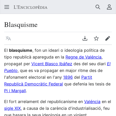
Buscar
Me
Blasquisme
Llegir en un atre idioma
Descarregar en
Vigilar
Edit
El
blasquisme
, fon un ideari o ideologia política de
tipo republicà apareguda en la
Regne de Valéncia
,
propagat per
Vicent Blasco Ibáñez
des del seu diari
El
Pueblo
, que es va propagar en major ritme des de
l'afonament electoral en l'any
1896
del
Partit
Republicà Democràtic Federal
que defenia les tesis de
Pi i Margall
.
El fort arrelament del republicanisme en
Valéncia
en el
sigle XIX
, a causa de la carència d'industrialisació, feu
que basara la seua ideologia en un violent