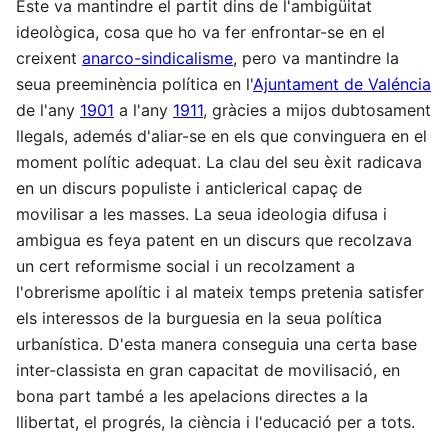
Este va mantindre el partit dins de l'ambigüitat
ideològica, cosa que ho va fer enfrontar-se en el
creixent
anarco-sindicalisme
, pero va mantindre la
seua preeminència política en l'
Ajuntament de Valéncia
de l'any
1901
a l'any
1911
, gràcies a mijos dubtosament
llegals, ademés d'aliar-se en els que convinguera en el
moment polític adequat. La clau del seu èxit radicava
en un discurs populiste i anticlerical capaç de
movilisar a les masses. La seua ideologia difusa i
ambigua es feya patent en un discurs que recolzava
un cert reformisme social i un recolzament a
l'obrerisme apolític i al mateix temps pretenia satisfer
els interessos de la burguesia en la seua política
urbanística. D'esta manera conseguia una certa base
inter-classista en gran capacitat de movilisació, en
bona part també a les apelacions directes a la
llibertat, el progrés, la ciència i l'educació per a tots.