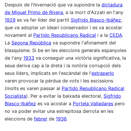
Despuix de l'hivernació que va supondre la
dictadura
de Miguel Primo de Rivera
, a la mort d'Azzati en l'any
1929
es va fer líder del partit
Sigfrido Blasco-Ibáñez
,
que va adoptar un ideari conservador i es va acostar
novament al
Partido Republicano Radical
i a la
CEDA
.
La
Segona República
va supondre l'afonament del
blasquisme. Si be en les eleccions generals espanyoles
de l'any
1933
va conseguir una victòria significativa, la
seua deriva cap a la dreta i la notòria corrupció dels
seus líders, implicats en l'escàndal de l'
estraperlo
varen provocar la pèrdua de vots i les escissions
(molts es varen passar al
Partido Republicano Radical
Socialista
). Per a evitar la baixada electoral,
Sigfrido
Blasco-Ibáñez
es va acostar a
Portela Valladares
pero
no va poder evitar una estrepitosa derrota en les
eleccions de
febrer
de
1936
.