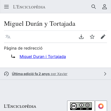
Buscar
Me
Miguel Durán y Tortajada
Llegir en un atre idioma
Descarregar en
Vigilar
Edit
Pàgina de redirecció
Redirigix a:
Miquel Duran i Tortajada
Última edició fa 2 anys
per
Xavier