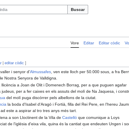
Buscar
Vore
Editar
Editar còdic
Vo
r
|
editar còdic
]
valler i senyor d'
Almussafes
, ven este lloch per 50.000 sous, a fra Ber
de Nostra Senyora de Valldigna.
x llicència a Joan de Olit i Domenech Borrag, per a que puguen agafar
 judeus, per a fer caixes en els assuts del molí de Na Jaquesa, i constr
gua
del molí puga discórrer pels albellons de la ciutat.
ncia
la boda d'Isabel d'Aragó i Fortià, filla del Rei Pere, en l'hereu Jau
 ad este a aspirar al tro tres anys més tart.
ena a son Lloctinent de la Vila de
Castelló
que comunique a Loys
iat de l'iglésia d'eixa vila, quina és la cantiat que endeuten Ungen i s