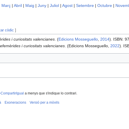
|
Març
|
Abril
|
Maig
|
Juny
|
Juliol
|
Agost
|
Setembre
|
Octubre
|
Novem
tar còdic
]
rides i curiositats valencianes
. (
Edicions Mosseguello
,
2014
). ISBN: 
efemèrides i curiositats valencianes
. (Edicions Mosseguello,
2022
). I
-CompartirIgual
a menys que s'indique lo contrari.
à
Exoneracions
Versió per a mòvils