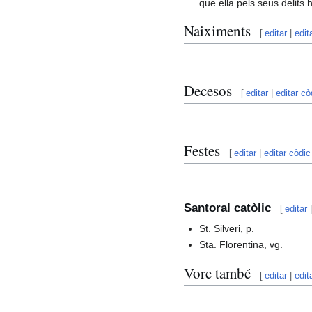
que ella pels seus delits
Naiximents
[
editar
|
edit
Decesos
[
editar
|
editar cò
Festes
[
editar
|
editar còdic
Santoral catòlic
[
editar
St. Silveri, p.
Sta. Florentina, vg.
Vore també
[
editar
|
edit