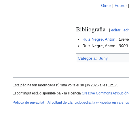
Giner
|
Febrer
Bibliografia
[
editar
|
edi
Ruiz Negre, Antoni
.
Efemè
Ruiz Negre, Antoni.
3000 
Categoria
:
Juny
Esta pàgina fon modificada l'última volta el 30 jun 2026 a les 12:17.
El contingut està disponible baix la llicència
Creative Commons Atribución
Política de privacitat
Al voltant de L'Enciclopèdia, la wikipedia en valenci