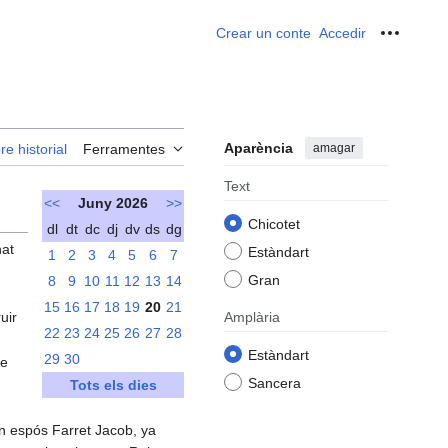
Crear un conte
Accedir
Ferrame
Aparència
amagar
re historial
Ferramentes
Text
<<
Juny 2026
>>
Chicotet
dl
dt
dc
dj
dv
ds
dg
nat
Estàndart
1
2
3
4
5
6
7
Gran
8
9
10
11
12
13
14
15
16
17
18
19
20
21
uir
Amplària
22
23
24
25
26
27
28
Estàndart
29
30
me
Sancera
Tots els dies
on espós Farret Jacob, ya