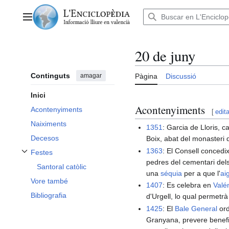
Anar
al
Menú principal
contingut
20 de juny
Continguts
amagar
Pàgina
Discussió
Inici
Acontenyiments
Acontenyiments
[
edita
Naiximents
1351
: Garcia de Lloris, ca
Decesos
Boix, abat del monasteri 
1363
: El Consell concedi
Festes
Alternar subsecció Festes
pedres del cementari dels
Santoral catòlic
una
séquia
per a que l'
ai
Vore també
1407
: Es celebra en
Valé
Bibliografia
d'Urgell, lo qual permetrà
1425
: El
Bale General
ord
Granyana, prevere benefic