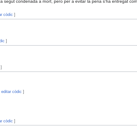
 ha segut condenada a mort, pero per a evitar la pena s'ha entregat com
ar còdic
]
dic
]
]
|
editar còdic
]
ar còdic
]