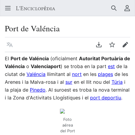
Buscar
Me
Port de Valéncia
Llegir en un atre idioma
Descarregar en
Vigilar
Edit
El
Port de Valéncia
(oficialment
Autoritat Portuària de
Valéncia
o
Valenciaport
) se troba en la part
est
de la
ciutat de
Valéncia
llimitant al
nort
en les
plages
de les
Arenes i la Malva-rosa i al
sur
en el llit nou del
Túria
i
la plaja de
Pinedo
. Al suroest es troba la nova terminal
i la Zona d'Activitats Llogístiques i el
port deportiu
.
Foto
aérea
del Port