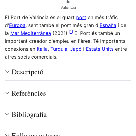
de
Valéncia
El Port de Valéncia és el quart
port
en més tràfic
d'
Europa
, sent també el port més gran d'
España
i de
[
1
]
la
Mar Mediterrànea
(2021).
El Port és també un
important creador d'empleu en l'àrea. Té importants
conexions en
Italia
,
Turquia
,
Japó
i
Estats Units
entre
atres socis comercials.
Descripció
Referències
Bibliografia
Enllaços externs