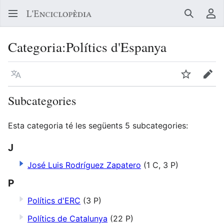
Buscar
Me
Categoria
:
Polítics d'Espanya
Llegir en un atre idioma
Vigilar
Edit
Subcategories
Esta categoria té les següents 5 subcategories:
J
José Luis Rodríguez Zapatero
(1 C, 3 P)
P
Polítics d'ERC
(3 P)
Polítics de Catalunya
(22 P)