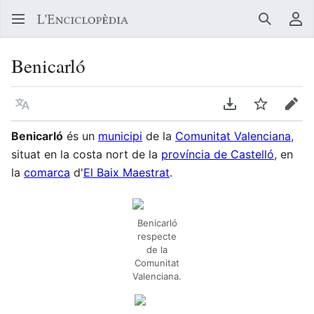
Buscar
Me
Benicarló
Llegir en un atre idioma
Descarregar en
Vigilar
Edit
Benicarló
és un
municipi
de la
Comunitat Valenciana
,
situat en la costa nort de la
província de Castelló
, en
la
comarca
d'
El Baix Maestrat
.
Benicarló
respecte
de la
Comunitat
Valenciana.