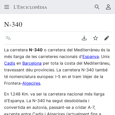
Buscar
Me
N-340
Llegir en un atre idioma
Descarregar en
Vigilar
Edit
La carretera
N-340
o carretera del Mediterràneu és la
més llarga de les carreteres nacionals d'
Espanya
. Unix
Cadis
en
Barcelona
per tota la costa del Mediterràneu,
travessant dèu províncies. La carretera N-340 també
té nomenclatura europea: I-5 en el tram Vejer de la
Frontera-
Algecires
.
En 1.248 Km. va ser la carretera nacional més llarga
d'Espanya. La N-340 ha segut desdoblada i
convertida en autovia, passant-se a cridar A-7,
excepte entre Cadis i Algecires (actualment fins a