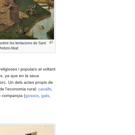
sobre les tentacions de Sant
Antoni Abat
ligioses i populars al voltant
ls, ya que en la seua
orc. Un dels actes propis de
 de l'economia rural:
cavalls
,
de companyia (
gossos
,
gats
,