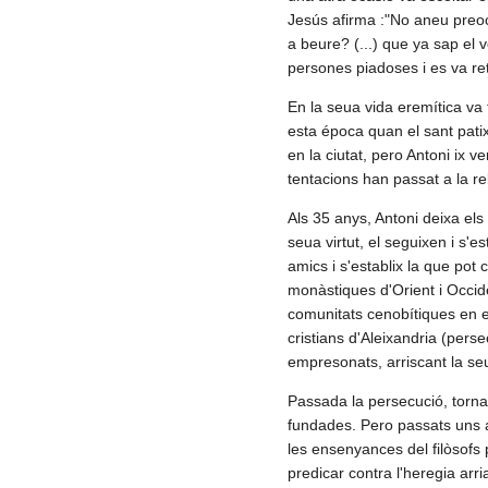
Jesús afirma :"No aneu pre
a beure? (...) que ya sap el 
persones piadoses i es va reti
En la seua vida eremítica va 
esta época quan el sant patix 
en la ciutat, pero Antoni ix 
tentacions han passat a la rel
Als 35 anys, Antoni deixa els 
seua virtut, el seguixen i s'es
amics i s'establix la que pot
monàstiques d'Orient i Occi
comunitats cenobítiques en el 
cristians d'Aleixandria (perse
empresonats, arriscant la se
Passada la persecució, torna 
fundades. Pero passats uns an
les ensenyances del filòsofs
predicar contra l'heregia arr