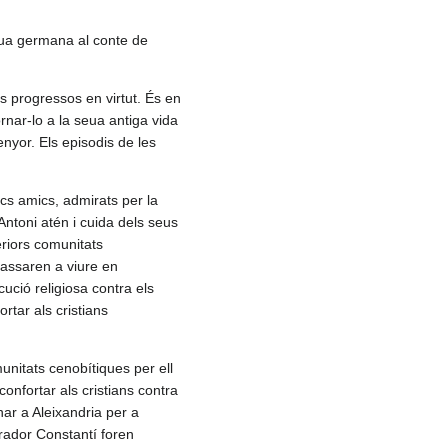
 seua germana al conte de
s progressos en virtut. És en
ornar-lo a la seua antiga vida
enyor. Els episodis de les
ics amics, admirats per la
, Antoni atén i cuida dels seus
eriors comunitats
assaren a viure en
cució religiosa contra els
ortar als cristians
unitats cenobítiques per ell
onfortar als cristians contra
ar a Aleixandria per a
erador Constantí foren