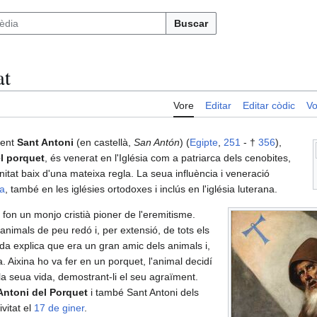
Buscar
at
Vore
Editar
Editar còdic
Vo
ment
Sant Antoni
(en castellà,
San Antón
) (
Egipte
,
251
- †
356
),
l porquet
, és venerat en l'Iglésia com a patriarca dels cenobites,
tat baix d'una mateixa regla. La seua influència i veneració
ca
, també en les iglésies ortodoxes i inclús en l'iglésia luterana.
fon un monjo cristià pioner de l'eremitisme.
 animals de peu redó i, per extensió, de tots els
da explica que era un gran amic dels animals i,
a. Aixina ho va fer en un porquet, l'animal decidí
la seua vida, demostrant-li el seu agraïment.
Antoni del Porquet
i també Sant Antoni dels
vitat el
17 de giner
.