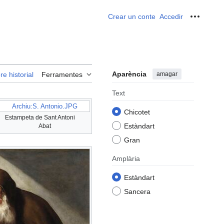
Crear un conte
Accedir
Ferrame
Aparència
amagar
re historial
Ferramentes
Text
Archiu:S. Antonio.JPG
Chicotet
Estampeta de Sant Antoni
Estàndart
Abat
Gran
Amplària
Estàndart
Sancera