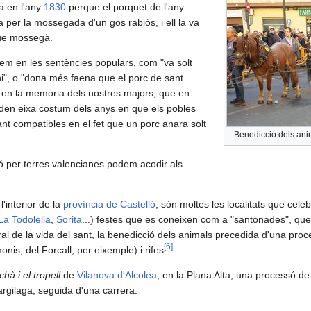
a en l'any
1830
perque el porquet de l'any
ia per la mossegada d'un gos rabiós, i ell la va
que mossegà.
bem en les sentències populars, com "va solt
i", o "dona més faena que el porc de sant
o en la memòria dels nostres majors, que en
rden eixa costum dels anys en que els pobles
ant compatibles en el fet que un porc anara solt
Benedicció dels anim
ió per terres valencianes podem acodir als
 l'interior de la
província de Castelló
, són moltes les localitats que cele
La Todolella
,
Sorita
...) festes que es coneixen com a "santonades", que
ral de la vida del sant, la benedicció dels animals precedida d'una proc
[
6
]
onis, del Forcall, per eixemple) i rifes
.
hà i el tropell
de
Vilanova d'Alcolea
, en la Plana Alta, una processó d
rgilaga, seguida d'una carrera.