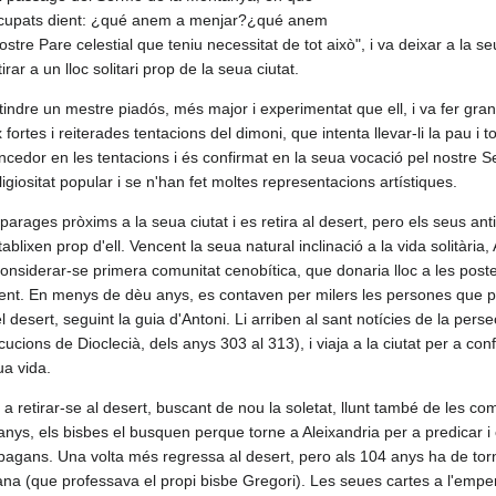
ocupats dient: ¿qué anem a menjar?¿qué anem
vostre Pare celestial que teniu necessitat de tot això", i va deixar a la
rar a un lloc solitari prop de la seua ciutat.
tindre un mestre piadós, més major i experimentat que ell, i va fer gran
fortes i reiterades tentacions del dimoni, que intenta llevar-li la pau i t
vencedor en les tentacions i és confirmat en la seua vocació pel nostre S
igiositat popular i se n'han fet moltes representacions artístiques.
parages pròxims a la seua ciutat i es retira al desert, pero els seus ant
tablixen prop d'ell. Vencent la seua natural inclinació a la vida solitària
 considerar-se primera comunitat cenobítica, que donaria lloc a les post
dent. En menys de dèu anys, es contaven per milers les persones que p
desert, seguint la guia d'Antoni. Li arriben al sant notícies de la perse
cucions de Dioclecià, dels anys 303 al 313), i viaja a la ciutat per a conf
ua vida.
a retirar-se al desert, buscant de nou la soletat, llunt també de les com
ys, els bisbes el busquen perque torne a Aleixandria per a predicar i c
 pagans. Una volta més regressa al desert, pero als 104 anys ha de torn
iana (que professava el propi bisbe Gregori). Les seues cartes a l'emp