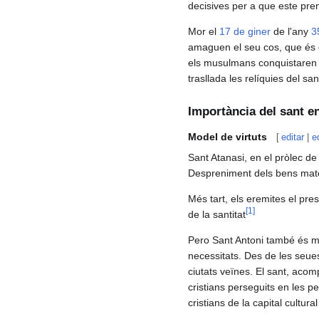
decisives per a que este preng
Mor el
17 de giner
de l'any
3
amaguen el seu cos, que és de
els musulmans conquistaren A
trasllada les relíquies del 
Importància del sant en
Model de virtuts
[
editar
|
e
Sant Atanasi, en el pròlec de 
Despreniment dels bens mate
Més tart, els eremites el pr
[
1
]
de la santitat
Pero Sant Antoni també és mod
necessitats. Des de les seue
ciutats veïnes. El sant, aco
cristians perseguits en les pe
cristians de la capital cultura