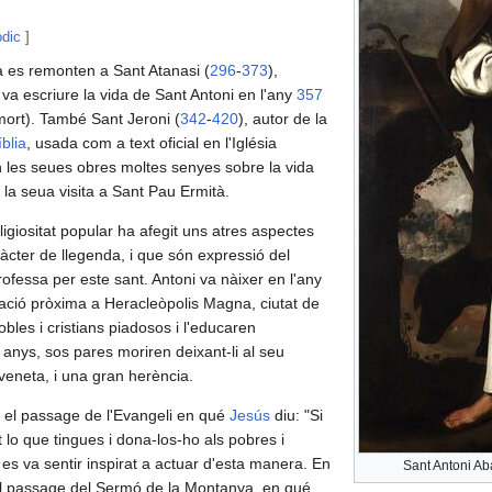
òdic
]
ia es remonten a Sant Atanasi (
296
-
373
),
 va escriure la vida de Sant Antoni en l'any
357
mort). També Sant Jeroni (
342
-
420
), autor de la
íblia
, usada com a text oficial en l'Iglésia
en les seues obres moltes senyes sobre la vida
la seua visita a Sant Pau Ermità.
eligiositat popular ha afegit uns atres aspectes
àcter de llegenda, i que són expressió del
rofessa per este sant. Antoni va nàixer en l'any
ció pròxima a Heracleòpolis Magna, ciutat de
bles i cristians piadosos i l'educaren
anys, sos pares moriren deixant-li al seu
veneta, i una gran herència.
ia el passage de l'Evangeli en qué
Jesús
diu: "Si
t lo que tingues i dona-los-ho als pobres i
i es va sentir inspirat a actuar d'esta manera. En
Sant Antoni Ab
 el passage del Sermó de la Montanya, en qué