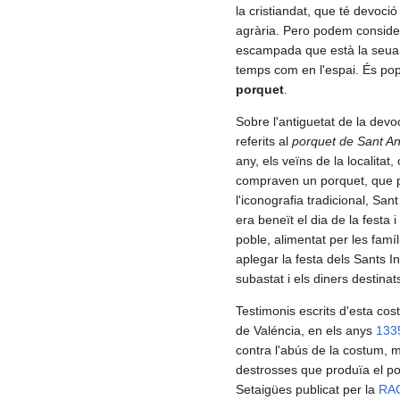
la cristiandat, que té devoci
agrària. Pero podem considera
escampada que està la seua d
temps com en l'espai. És p
porquet
.
Sobre l'antiguetat de la devo
referits al
porquet de Sant An
any, els veïns de la localitat,
compraven un porquet, que po
l'iconografia tradicional, S
era beneït el dia de la festa 
poble, alimentat per les famíl
aplegar la festa dels Sants In
subastat i els diners destinat
Testimonis escrits d'esta cos
de Valéncia, en els anys
133
contra l'abús de la costum, m
destrosses que produïa el por
Setaigües publicat per la
RA