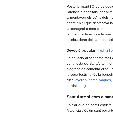
Posteriorment l'Orde es dedic
l'atenció d'hospitals, per al
alimentaven els veïns dels hos
negre en el que destacava la
la iconografia més comuna del
també queda explicada una d
celebracions del sant, que s
Devoció popular
[
editar
|
e
La devoció al sant està molt 
de la festa de Sant Antoni, e
biografia es comenta el seu 
la seua festivitat és la bene
rucs,
ovelles
,
porcs
,
vaques
,
pardalets...).
Sant Antoni com a sant
És clar que en sentit estricte
"valencià"; és un sant per a tot