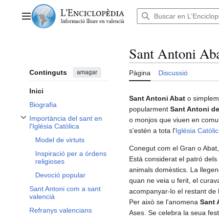
Anar
al
Menú principal
contingut
Sant Antoni Ab
Continguts
amagar
Pàgina
Discussió
Inici
Sant Antoni Abat
o simple
Biografia
popularment
Sant Antoni de
Importància del sant en
o monjos que viuen en comuni
Alternar subsecció Importància del sant en l'Iglésia Catòlica
l'Iglésia Catòlica
s'estén a tota l'
Iglésia Catòli
Model de virtuts
Conegut com el Gran o Abat, 
Inspiració per a órdens
Està considerat el patró dels
religioses
animals domèstics. La llegen
Devoció popular
quan ne veia u ferit, el curav
Sant Antoni com a sant
acompanyar-lo el restant de 
valencià
Per això se l'anomena
Sant 
Refranys valencians
Ases. Se celebra la seua festi