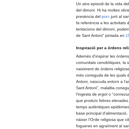
Un atre episodi de la vida del
del dimoni. Hi ha moltes obre
presència del
porc
junt al sa
fa referència a les activitat
tentacions del dimoni, podem
de Sant Antoni" pintada en
1
Inspiració per a órdens rel
Ademés d'inspirar les órdens
comunitats cenobítiques, la s
naiximent de órdens religiose
més coneguda de les quals és
Antoni, naixcuda entorn a l'
Sant Antoni", malaltia cone
l'ingesta de
ergot
o "cornezue
que produïx febres elevades.
temps autèntiques epidèmies 
base principal d'alimentació, 
nàixer l'Orde religiosa que ci
fogueres en agraïment al san