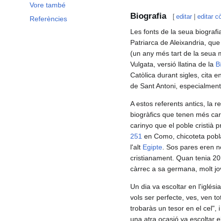
Vore també
Biografia
[
editar
|
editar c
Referències
Les fonts de la seua biograf
Patriarca de Aleixandria, que
(un any més tart de la seua 
Vulgata, versió llatina de la
B
Catòlica durant sigles, cita 
de Sant Antoni, especialment 
A estos referents antics, la r
biogràfics que tenen més car
carinyo que el poble cristià p
251
en Como, chicoteta pobla
l'alt
Egipte
. Sos pares eren no
cristianament. Quan tenia 20 
càrrec a sa germana, molt jo
Un dia va escoltar en l'iglés
vols ser perfecte, ves, ven to
trobaràs un tesor en el cel", 
una atra ocasió va escoltar