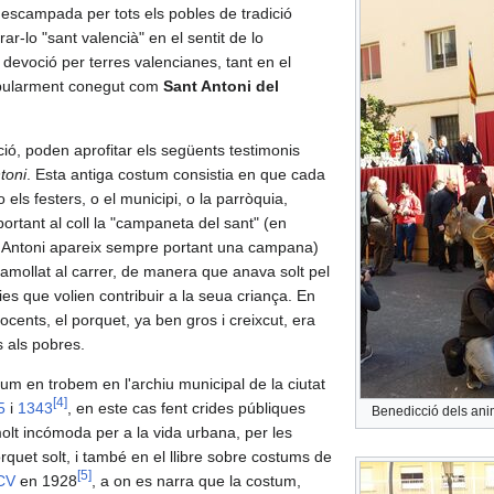
ó escampada per tots els pobles de tradició
r-lo "sant valencià" en el sentit de lo
evoció per terres valencianes, tant en el
opularment conegut com
Sant Antoni del
ció, poden aprofitar els següents testimonis
toni
. Esta antiga costum consistia en que cada
 o els festers, o el municipi, o la parròquia,
rtant al coll la "campaneta del sant" (en
ant Antoni apareix sempre portant una campana)
i amollat al carrer, de manera que anava solt pel
ies que volien contribuir a la seua criança. En
ocents, el porquet, ya ben gros i creixcut, era
s als pobres.
tum en trobem en l'archiu municipal de la ciutat
[
4
]
5
i
1343
, en este cas fent crides públiques
Benedicció dels anim
olt incómoda per a la vida urbana, per les
quet solt, i també en el llibre sobre costums de
[
5
]
CV
en 1928
, a on es narra que la costum,