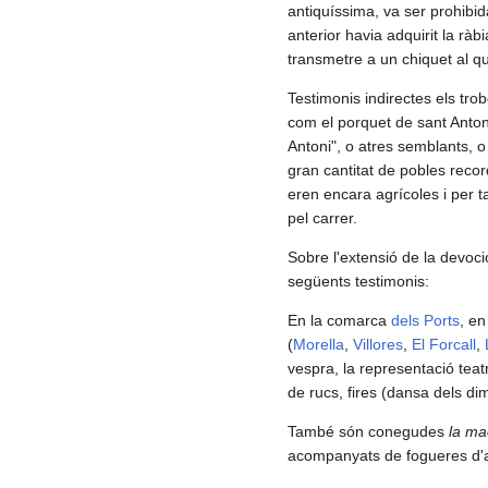
antiquíssima, va ser prohibid
anterior havia adquirit la ràb
transmetre a un chiquet al 
Testimonis indirectes els tro
com el porquet de sant Anton
Antoni", o atres semblants, 
gran cantitat de pobles reco
eren encara agrícoles i per t
pel carrer.
Sobre l'extensió de la devoc
següents testimonis:
En la comarca
dels Ports
, en
(
Morella
,
Villores
,
El Forcall
,
vespra, la representació teat
de rucs, fires (dansa dels dim
També són conegudes
la mac
acompanyats de fogueres d'a