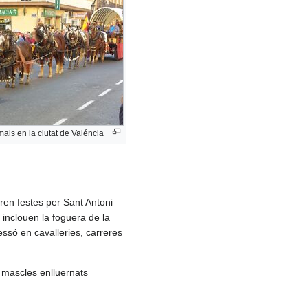
als en la ciutat de Valéncia
bren festes per Sant Antoni
 inclouen la foguera de la
essó en cavalleries, carreres
e mascles enlluernats