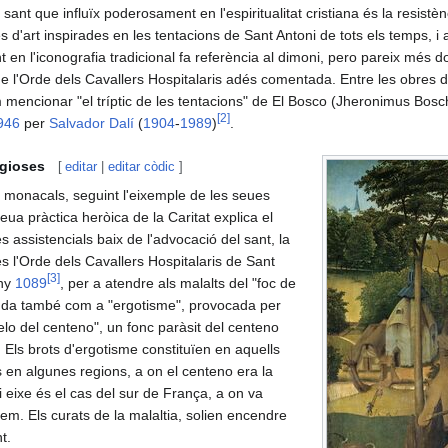
 sant que influïx poderosament en l'espiritualitat cristiana és la resistèn
s d'art inspirades en les tentacions de Sant Antoni de tots els temps, i
nt en l'iconografia tradicional fa referència al dimoni, pero pareix més
s de l'Orde dels Cavallers Hospitalaris adés comentada. Entre les obres 
 mencionar "el tríptic de les tentacions" de El Bosco (Jheronimus Bosc
[
2
]
946
per
Salvador Dalí
(
1904
-
1989
)
.
igioses
[
editar
|
editar còdic
]
 monacals, seguint l'eixemple de les seues
eua pràctica heròica de la Caritat explica el
s assistencials baix de l'advocació del sant, la
 l'Orde dels Cavallers Hospitalaris de Sant
[
3
]
any
1089
, per a atendre als malalts del "foc de
guda també com a "ergotisme", provocada per
lo del centeno", un fonc paràsit del centeno
 Els brots d'ergotisme constituïen en aquells
en algunes regions, a on el centeno era la
i eixe és el cas del sur de França, a on va
tem. Els curats de la malaltia, solien encendre
t.