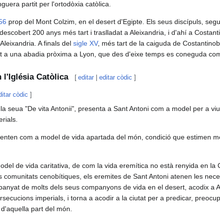
uera partit per l'ortodòxia catòlica.
56
prop del Mont Colzim, en el desert d'Egipte. Els seus discípuls, segu
scobert 200 anys més tart i traslladat a Aleixandria, i d'ahí a Costanti
leixandria. A finals del
sigle XV
, més tart de la caiguda de Costantinob
sant a una abadia pròxima a Lyon, que des d'eixe temps es coneguda co
 l'Iglésia Catòlica
[
editar
|
editar còdic
]
ditar còdic
]
la seua "De vita Antonii", presenta a Sant Antoni com a model per a viure
rials.
esenten com a model de vida apartada del món, condició que estimen mo
el de vida caritativa, de com la vida eremítica no està renyida en la Car
s comunitats cenobítiques, els eremites de Sant Antoni atenen les neces
mpanyat de molts dels seus companyons de vida en el desert, acodix a A
rsecucions imperials, i torna a acodir a la ciutat per a predicar, preocu
l d'aquella part del món.