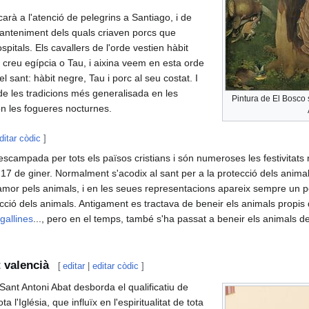
arà a l'atenció de pelegrins a Santiago, i de
 manteniment dels quals criaven porcs que
pitals. Els cavallers de l'orde vestien hàbit
 creu egípcia o Tau, i aixina veem en esta orde
 sant: hàbit negre, Tau i porc al seu costat. I
e les tradicions més generalisada en les
Pintura de El Bosco 
ón les fogueres nocturnes.
ditar còdic
]
escampada per tots els països cristians i són numeroses les festivitats re
l 17 de giner. Normalment s'acodix al sant per a la protecció dels anima
amor pels animals, i en les seues representacions apareix sempre un p
dicció dels animals. Antigament es tractava de beneir els animals propis
gallines
..., pero en el temps, també s'ha passat a beneir els animals 
 valencià
[
editar
|
editar còdic
]
 Sant Antoni Abat desborda el qualificatiu de
a l'Iglésia, que influïx en l'espiritualitat de tota