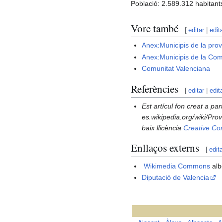
Població: 2.589.312 habitant
Vore també
[
editar
|
edit
Anex:Municipis de la prov
Anex:Municipis de la Com
Comunitat Valenciana
Referències
[
editar
|
edit
Est artícul fon creat a part
es.wikipedia.org/wiki/Pro
baix llicència
Creative C
Enllaços externs
[
edit
Wikimedia Commons
alb
Diputació de Valencia