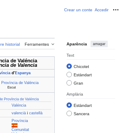
Crear un conte
Accedir
Ferrame
Aparència
amagar
re historial
Ferramentes
Text
ncia de Valéncia
ncia de Valencia
Chicotet
víncia
d'
Espanya
Estàndart
 Província de Valéncia
Gran
Escut
Amplària
de Província de Valéncia
Estàndart
Valéncia
valencià
i
castellà
Sancera
Província
Comunitat