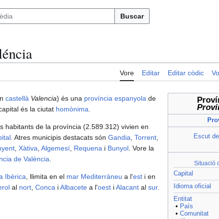
Buscar
léncia
Vore
Editar
Editar còdic
Vo
en
castellà
Valencia
) és una
província
espanyola
de
Proví
Provi
capital és la ciutat
homònima
.
Pro
ls habitants de la província (2.589.312) vivien en
Escut de
ital
. Atres municipis destacats són
Gandia
,
Torrent
,
nyent
,
Xàtiva
,
Algemesí
,
Requena
i
Bunyol
. Vore la
íncia de Valéncia
.
Situació 
Capital
a Ibèrica
, llimita en el
mar Mediterràneu
a l'
est
i en
Idioma oficial
erol
al
nort
,
Conca
i
Albacete
a l'
oest
i
Alacant
al
sur
.
Entitat
•
País
•
Comunitat