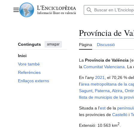
Anar
al
Menú principal
contingut
Província de Va
Continguts
amagar
Pàgina
Discussió
Inici
La
Província de Valéncia
(
Vore també
la
Comunitat Valenciana
. La 
Referències
En l'any
2021
, el 70,26 % de
Enllaços externs
l'
àrea metropolitana de la cap
Sagunt
,
Paterna
,
Alzira
,
Onti
llista de municipis de la prov
Situada a l'
est
de la
penínsul
les províncies de
Castelló
i
T
2
Extensió: 10.563 km
.