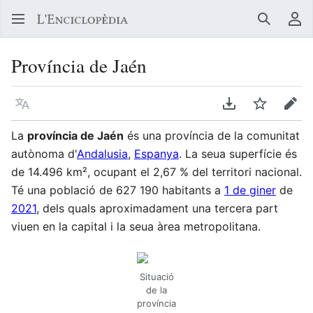
Buscar
Me
Província de Jaén
Llegir en un atre idioma
Descarregar en
Vigilar
Edit
La
província de Jaén
és una província de la comunitat
autònoma d'
Andalusia
,
Espanya
. La seua superfície és
de 14.496 km², ocupant el 2,67 % del territori nacional.
Té una població de 627 190 habitants a
1 de giner
de
2021
,​ dels quals aproximadament una tercera part
viuen en la capital i la seua àrea metropolitana.
Situació
de la
província