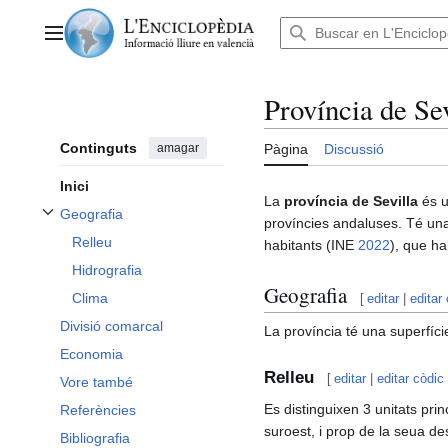
Anar
al
Menú principal
contingut
Província de Sev
Continguts
amagar
Pàgina
Discussió
Inici
La
província de Sevilla
és u
Geografia
províncies andaluses. Té una
Alternar subsecció Geografia
Relleu
habitants (INE
2022
),​ que h
Hidrografia
Geografia
Clima
[
editar
|
editar
Divisió comarcal
La província té una superfíci
Economia
Relleu
[
editar
|
editar còdic
Vore també
Es distinguixen 3 unitats prin
Referències
suroest, i prop de la seua d
Bibliografia