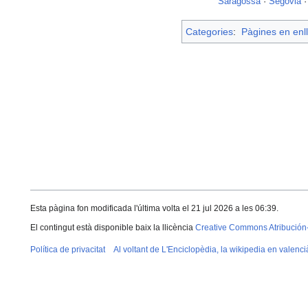
Saragossa
·
Segòvia
Categories
:
Pàgines en enll
Esta pàgina fon modificada l'última volta el 21 jul 2026 a les 06:39.
El contingut està disponible baix la llicència
Creative Commons Atribución
Política de privacitat
Al voltant de L'Enciclopèdia, la wikipedia en valenci