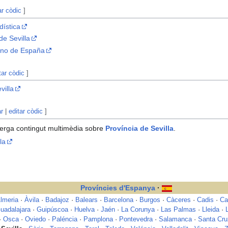
ar còdic
]
dística
de Sevilla
erno de España
tar còdic
]
villa
ar
|
editar còdic
]
erga contingut multimèdia sobre
Província de Sevilla
.
la
Províncies d'Espanya
·
lmeria
·
Àvila
·
Badajoz
·
Balears
·
Barcelona
·
Burgos
·
Càceres
·
Cadis
·
Ca
uadalajara
·
Guipúscoa
·
Huelva
·
Jaén
·
La Corunya
·
Las Palmas
·
Lleida
·
·
Osca
·
Oviedo
·
Paléncia
·
Pamplona
·
Pontevedra
·
Salamanca
·
Santa Cru