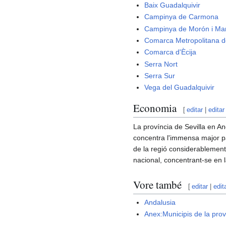
Baix Guadalquivir
Campinya de Carmona
Campinya de Morón i Ma
Comarca Metropolitana de
Comarca d'Ècija
Serra Nort
Serra Sur
Vega del Guadalquivir
Economia
[
editar
|
editar
La província de Sevilla en A
concentra l'immensa major par
de la regió considerablement 
nacional, concentrant-se en la
Vore també
[
editar
|
edit
Andalusia
Anex:Municipis de la prov