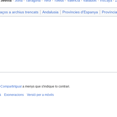
·
Sevilla
·
Sòria
·
Tarragona
·
Terol
·
Toledo
·
Valéncia
·
Valladolit
·
Viscaya
·
Z
aços a archius trencats
Andalusia
Províncies d'Espanya
Província
-CompartirIgual
a menys que s'indique lo contrari.
à
Exoneracions
Versió per a mòvils