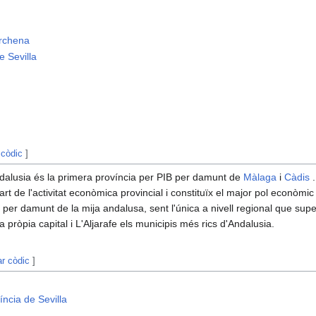
rchena
 Sevilla
 còdic
]
ndalusia és la primera província per PIB per damunt de
Màlaga
i
Càdis
.
t de l'activitat econòmica provincial i constituïx el major pol econòmic 
per damunt de la mija andalusa, sent l'única a nivell regional que supe
 pròpia capital i L'Aljarafe els municipis més rics d'Andalusia.
ar còdic
]
íncia de Sevilla