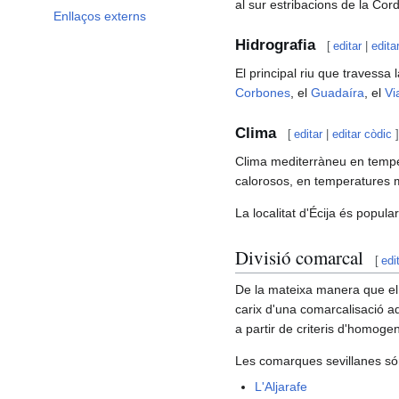
al sur estribacions de la Cord
Enllaços externs
Hidrografia
[
editar
|
edita
El principal riu que travessa 
Corbones
, el
Guadaíra
, el
Vi
Clima
[
editar
|
editar còdic
]
Clima mediterràneu en tempera
calorosos, en temperatures 
La localitat d'Écija és pop
Divisió comarcal
[
edi
De la mateixa manera que el 
carix d'una comarcalisació ad
a partir de criteris d'homoge
Les comarques sevillanes só
L'Aljarafe