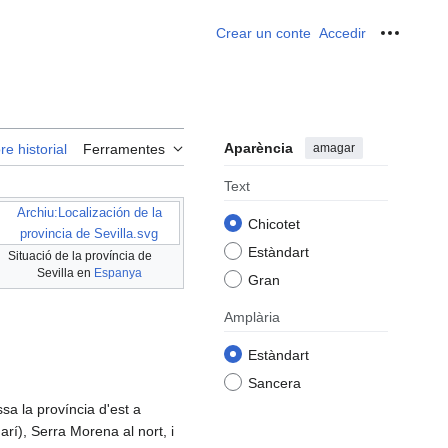
Crear un conte
Accedir
Ferrame
Aparència
amagar
re historial
Ferramentes
Text
Archiu:Localización de la
Chicotet
provincia de Sevilla.svg
Estàndart
Situació de la província de
Sevilla en
Espanya
Gran
Amplària
Estàndart
Sancera
sa la província d'est a
í), Serra Morena al nort, i