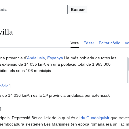
Buscar
illa
Vore
Editar
Editar còdic
Vo
na província d'
Andalusia
,
Espanya
i la més poblada de totes les
 extensió de 14 036 km²,​ en una població total de 1.963.000
abiten els seus 106 municipis.
 còdic
]
e de 14 036 km², i és la 1.ª província andalusa per extensió.6
]
cipals: Depressió Bètica l'eix de la qual és el
riu Guadalquivir
que traves
esembocadura s'estenen Les Marismes (en época romana era un llac mar