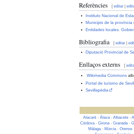
Referències
[
editar
|
edit
Instituto Nacional de Esta
Municipis de la província 
Entidades locales. Gobi
Bibliografia
[
editar
|
edi
Diputació Provincial de Se
Enllaços externs
[
edit
Wikimedia Commons
alb
Portal de turismo de Sevil
Sevillapèdia
Alacant
·
Àlava
·
Albacete
·
A
Córdova
·
Girona
·
Granada
·
G
Màlaga
·
Múrcia
·
Orense