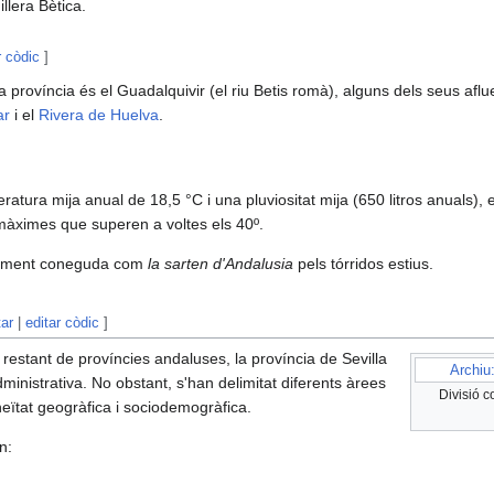
illera Bètica.
r còdic
]
la província és el Guadalquivir (el riu Betis romà), alguns dels seus afl
ar
i el
Rivera de Huelva
.
tura mija anual de 18,5 °C i una pluviositat mija (650 litros anuals),
màximes que superen a voltes els 40º.
ularment coneguda com
la sarten d'Andalusia
pels tórridos estius.
tar
|
editar còdic
]
restant de províncies andaluses, la província de Sevilla
Archiu
ministrativa. No obstant, s'han delimitat diferents àrees
Divisió c
neïtat geogràfica i sociodemogràfica.
n: