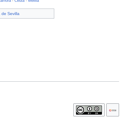
amora
·
Ceuta
·
Melilla
 de Sevilla