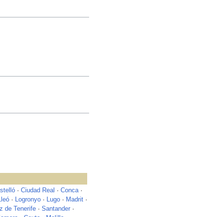
stelló
·
Ciudad Real
·
Conca
·
Lleó
·
Logronyo
·
Lugo
·
Madrit
·
z de Tenerife
·
Santander
·