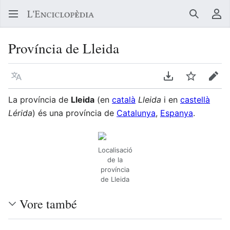
Buscar
Me
Província de Lleida
Llegir en un atre idioma
Descarregar en
Vigilar
Edit
La província de
Lleida
(en
català
Lleida
i en
castellà
Lérida
) és una província de
Catalunya
,
Espanya
.
Localisació
de la
província
de Lleida
Vore també