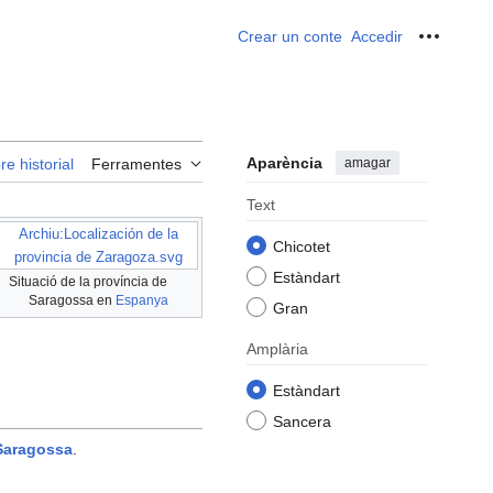
Crear un conte
Accedir
Ferrame
Aparència
amagar
re historial
Ferramentes
Text
Archiu:Localización de la
Chicotet
provincia de Zaragoza.svg
Estàndart
Situació de la província de
Saragossa en
Espanya
Gran
Amplària
Estàndart
Sancera
 Saragossa
.