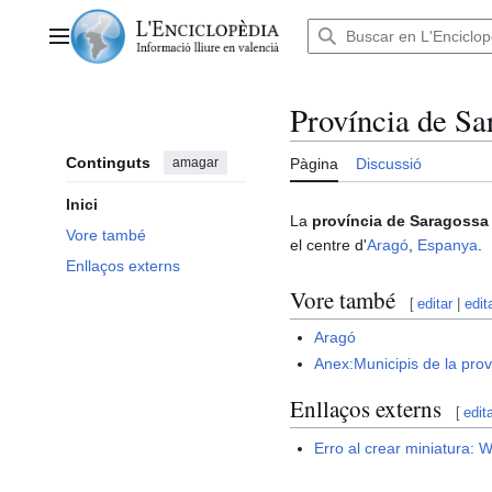
Anar
al
Menú principal
contingut
Província de Sa
Continguts
amagar
Pàgina
Discussió
Inici
La
província de Saragossa
Vore també
el centre d'
Aragó
,
Espanya
.
Enllaços externs
Vore també
[
editar
|
edit
Aragó
Anex:Municipis de la pro
Enllaços externs
[
edit
Erro al crear miniatura:
W