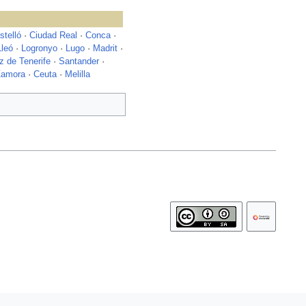
stelló
·
Ciudad Real
·
Conca
·
Lleó
·
Logronyo
·
Lugo
·
Madrit
·
z de Tenerife
·
Santander
·
amora
·
Ceuta
·
Melilla