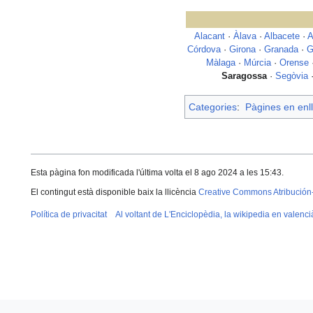
Alacant
·
Àlava
·
Albacete
·
A
Córdova
·
Girona
·
Granada
·
G
Màlaga
·
Múrcia
·
Orense
Saragossa
·
Segòvia
Categories
:
Pàgines en enll
Esta pàgina fon modificada l'última volta el 8 ago 2024 a les 15:43.
El contingut està disponible baix la llicència
Creative Commons Atribución
Política de privacitat
Al voltant de L'Enciclopèdia, la wikipedia en valenci