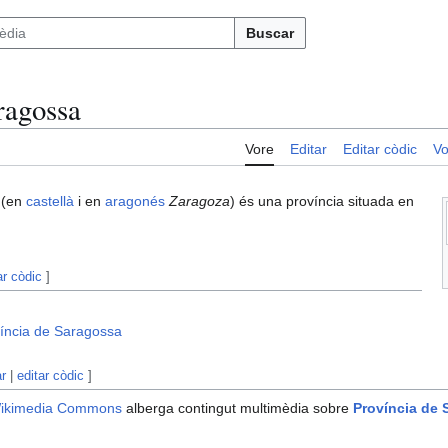
Buscar
ragossa
Vore
Editar
Editar còdic
Vo
(en
castellà
i en
aragonés
Zaragoza
) és una província situada en
ar còdic
]
víncia de Saragossa
ar
|
editar còdic
]
ikimedia Commons
alberga contingut multimèdia sobre
Província de