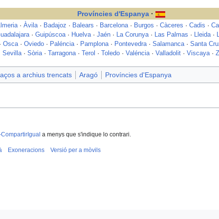
Províncies d'Espanya
·
lmeria
·
Àvila
·
Badajoz
·
Balears
·
Barcelona
·
Burgos
·
Càceres
·
Cadis
·
Ca
uadalajara
·
Guipúscoa
·
Huelva
·
Jaén
·
La Corunya
·
Las Palmas
·
Lleida
·
·
Osca
·
Oviedo
·
Paléncia
·
Pamplona
·
Pontevedra
·
Salamanca
·
Santa Cru
·
Sevilla
·
Sòria
·
Tarragona
·
Terol
·
Toledo
·
Valéncia
·
Valladolit
·
Viscaya
·
Z
aços a archius trencats
Aragó
Províncies d'Espanya
-CompartirIgual
a menys que s'indique lo contrari.
à
Exoneracions
Versió per a mòvils