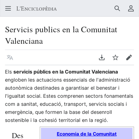
Buscar
Me
Servicis publics en la Comunitat
Valenciana
Llegir en un atre idioma
Descarregar en
Vigilar
Edit
Els
servicis públics en la Comunitat Valenciana
engloben les actuacions essencials de l'administració
autonòmica destinades a garantisar el benestar i
l'igualtat social. Estes comprenen sectors fonamentals
com a sanitat, educació, transport, servicis socials i
emergència, que formen la base del desenroll
sostenible i la cohesió territorial en la regió.
Des
Economia de la Comunitat