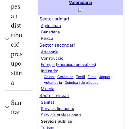
Valenciana
pes
a i
Sector primari
dist
Agricultura
Ganaderia
ribu
Peixca
ció
Sector secondari
pres
Artesania
Construccio
upo
Energia
(
Energies renovables
)
stàri
Indústria
:
Calcer
·
Ceràmica
·
Textil
·
Fusta
·
Joguet
·
a
Automotriu
·
Química i de plàstics
Mineria
Sector terciari
San
Sanitat
Servicis financers
itat
Servicis professionals
Servicis publics
Turisme