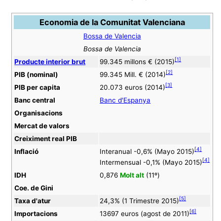
Economia de la Comunitat Valenciana
Bossa de Valencia
Bossa de Valencia
[
1
]
Producte interior brut
99.345 millons € (2015)
[
2
]
PIB (nominal)
99.345 Mill. € (2014)
[
3
]
PIB per capita
20.073 euros (2014)
Banc central
Banc d'Espanya
Organisacions
Mercat de valors
Creiximent real PIB
[
4
]
Inflació
Interanual -0,6% (Mayo 2015)
[
4
]
Intermensual -0,1% (Mayo 2015)
IDH
0,876
Molt alt
(11º)
Coe. de Gini
[
5
]
Taxa d'atur
24,3% (1 Trimestre 2015)
[
6
]
Importacions
13697 euros (agost de 2011)