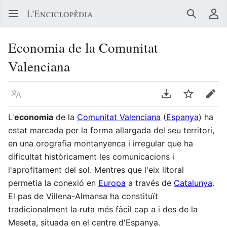
Buscar
Me
Economia de la Comunitat
Valenciana
Llegir en un atre idioma
Descarregar en
Vigilar
Edit
L'
economia
de la
Comunitat Valenciana
(
Espanya
) ha
estat marcada per la forma allargada del seu territori,
en una orografia montanyenca i irregular que ha
dificultat històricament les comunicacions i
l'aprofitament del sol. Mentres que l'eix litoral
permetia la conexió en
Europa
a través de
Catalunya
.
El pas de Villena-Almansa ha constituït
tradicionalment la ruta més fàcil cap a i des de la
Meseta, situada en el centre d'Espanya.