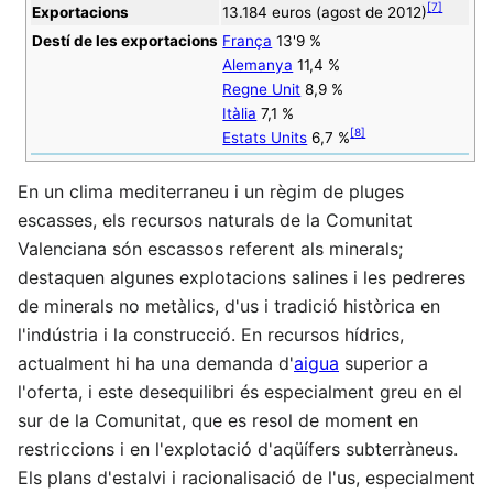
[
7
]
Exportacions
13.184 euros (agost de 2012)
Destí de les exportacions
França
13'9 %
Alemanya
11,4 %
Regne Unit
8,9 %
Itàlia
7,1 %
[
8
]
Estats Units
6,7 %
En un clima mediterraneu i un règim de pluges
escasses, els recursos naturals de la Comunitat
Valenciana són escassos referent als minerals;
destaquen algunes explotacions salines i les pedreres
de minerals no metàlics, d'us i tradició històrica en
l'indústria i la construcció. En recursos hídrics,
actualment hi ha una demanda d'
aigua
superior a
l'oferta, i este desequilibri és especialment greu en el
sur de la Comunitat, que es resol de moment en
restriccions i en l'explotació d'aqüífers subterràneus.
Els plans d'estalvi i racionalisació de l'us, especialment