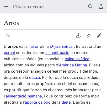
Buscar
Me
Arròs
Llegir en un atre idioma
Descarregar en
Vigilar
Edit
L'
arròs
és la
llavor
de la
Oryza sativa
. Es tracta d'un
cereal
considerat com
aliment bàsic
en moltes
cultures culinàries (en especial la
cuina asiàtica
),
aixina com en algunes parts d'
Amèrica Llatina
. El seu
gra correspon al segon cereal més produït del món,
despuix de la
dacsa
. Pel fet que la dacsa és produïda
per a molts atres propòsits que el del consum humà,
es pot dir que l'arròs és el cereal més important per a
l'
alimentació humana
, i que contribuïx de forma molt
efectiva a l'
aporte calòric
de la
dieta
. L'arròs és