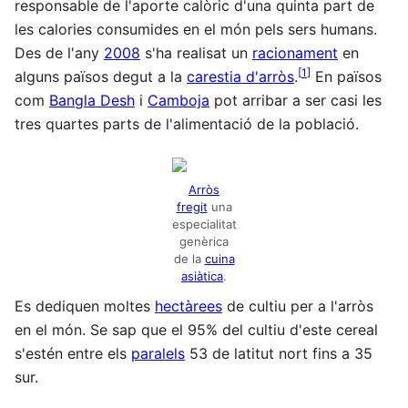
responsable de l'aporte calòric d'una quinta part de
les calories consumides en el món pels sers humans.
Des de l'any
2008
s'ha realisat un
racionament
en
[
1
]
alguns països degut a la
carestia d'arròs
.
En països
com
Bangla Desh
i
Camboja
pot arribar a ser casi les
tres quartes parts de l'alimentació de la població.
Arròs
fregit
una
especialitat
genèrica
de la
cuina
asiàtica
.
Es dediquen moltes
hectàrees
de cultiu per a l'arròs
en el món. Se sap que el 95% del cultiu d'este cereal
s'estén entre els
paralels
53 de latitut nort fins a 35
sur.