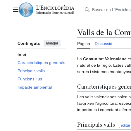
Anar
al
Menú principal
contingut
Valls de la Com
Continguts
amagar
Pàgina
Discussió
Inici
La
Comunitat Valenciana
co
Característiques generals
natural de la regió. Estes va
Principals valls
serres i sistemes montanyos
Funcions i us
Característiques gener
Impacte ambiental
Les valls valencianes solen se
favorixen l'agricultura, especi
importants i conectant difere
Principals valls
[
editar