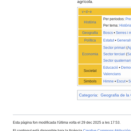
agrícola.
v
·
d
·
e
Per periodos:
Pre
Història
Per tema:
Històr
Geografia
Boscs
•
Serres i
Política
Estatut
•
Generali
Sector primari
(
Ag
Economia
Sector terciari
(
Sa
Sector quaternari
Educació
•
Demog
Societat
Valencians
Simbols
Himne
•
Escut
•
S
Categoria
:
Geografia de la
Esta pàgina fon modificada l'última volta el 29 dec 2025 a les 17:53.
El contingut està disponible baix la llicència
Creative Commons Atribución