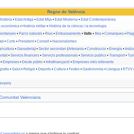
Regne de Valéncia
història
•
Edat Antiga
•
Edat Mija
•
Edat Moderna
•
Edat Contemporànea
ia econòmica
•
Història militar
•
Història de la ciència i la tecnologia
 montanyes
•
Parcs naturals
•
Rius
•
Embassaments
•
Valls
•
Illes
•
Comarques
•
Pla
tat
•
Corts
•
President
•
Consell
•
Nacionalismes
ricultura
•
Ganaderia
) •
Sector secondari
(
Artesania
•
Construccio
•
Energia
•
Indús
nitat
•
Servicis financers
•
Servicis professionals
•
Servicis publics
•
Transport
•
Tur
•
Empreses
•
Deute públic
•
Infrafinançació
•
Empreses més rellevants
rafia
•
Salut
•
Religió
•
Deports
•
Cultura
•
Festes
•
Gastronomia
•
Llengua
•
RTVV
enyera
 Comunitat Valenciana
-CompartirIgual
a menys que s'indique lo contrari.