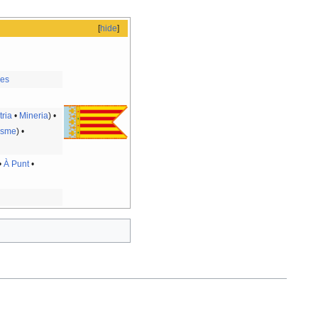
[
hide
]
ges
tria
•
Mineria
) •
isme
) •
•
À Punt
•