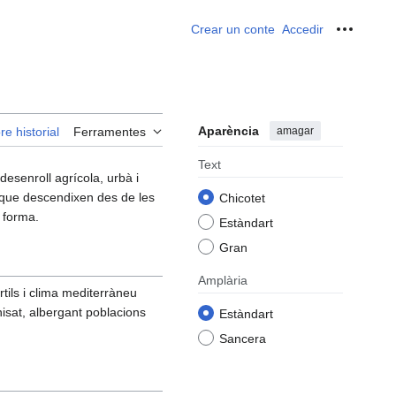
Crear un conte
Accedir
Ferrame
Aparència
amagar
re historial
Ferramentes
Text
esenroll agrícola, urbà i
 que descendixen des de les
Chicotet
 forma.
Estàndart
Gran
Amplària
rtils i clima mediterràneu
nisat, albergant poblacions
Estàndart
Sancera