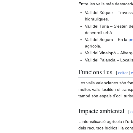
Entre les valls més destacad
Vall del Xúquer – Traves
hidràuliques.
Vall del Turia – S'estén d
desenroll urbà.
Vall del Segura – En la
pr
agrícola.
Vall del Vinalopó – Alber
Vall del Palancia – Local
Funcions i us
[
editar
|
e
Les valls valencianes són fon
moltes valls faciliten el tran
també són espais d'oci, turis
Impacte ambiental
[
e
L'intensificació agrícola i l'
dels recursos hídrics i la con