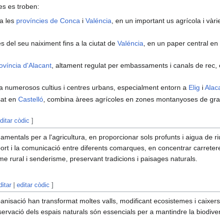
es es troben:
sa les
províncies de Conca
i
Valéncia
, en un important us agrícola i vàri
es del seu naiximent fins a la ciutat de
Valéncia
, en un paper central en l
ovíncia d'Alacant
, altament regulat per embassaments i canals de rec,
ga numerosos cultius i centres urbans, especialment entorn a
Elig
i
Alac
isat en
Castelló
, combina àrees agrícoles en zones montanyoses de gran
ditar còdic
]
amentals per a l'agricultura, en proporcionar sols profunts i aigua de r
sport i la comunicació entre diferents comarques, en concentrar carreteres
me rural i senderisme, preservant tradicions i paisages naturals.
ditar
|
editar còdic
]
urbanisació han transformat moltes valls, modificant ecosistemes i caixers
servació dels espais naturals són essencials per a mantindre la biodiversi