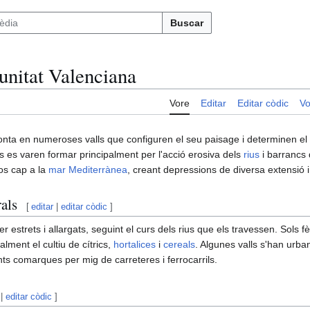
Buscar
unitat Valenciana
Vore
Editar
Editar còdic
Vo
nta en numeroses valls que configuren el seu paisage i determinen el d
lls es varen formar principalment per l'acció erosiva dels
rius
i barrancs
os cap a la
mar Mediterrànea
, creant depressions de diversa extensió i
als
[
editar
|
editar còdic
]
r estrets i allargats, seguint el curs dels rius que els travessen. Sols fè
alment el cultiu de cítrics,
hortalices
i
cereals
. Algunes valls s'han urba
nts comarques per mig de carreteres i ferrocarrils.
|
editar còdic
]