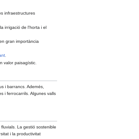
es infraestructures
a irrigació de l'horta i el
 en gran importància
ant
.
 valor paisagístic.
ius i barrancs. Ademés,
 i ferrocarrils. Algunes valls
 fluvials. La gestió sostenible
tat i la productivitat