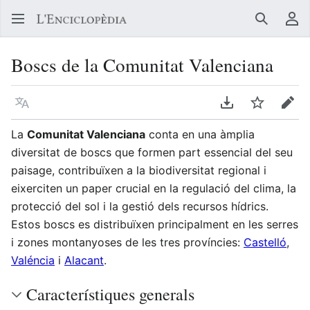
Buscar
Me
Boscs de la Comunitat Valenciana
Llegir en un atre idioma
Descarregar en
Vigilar
Edit
La
Comunitat Valenciana
conta en una àmplia
diversitat de boscs que formen part essencial del seu
paisage, contribuïxen a la biodiversitat regional i
eixerciten un paper crucial en la regulació del clima, la
protecció del sol i la gestió dels recursos hídrics.
Estos boscs es distribuïxen principalment en les serres
i zones montanyoses de les tres províncies:
Castelló
,
Valéncia
i
Alacant
.
Característiques generals